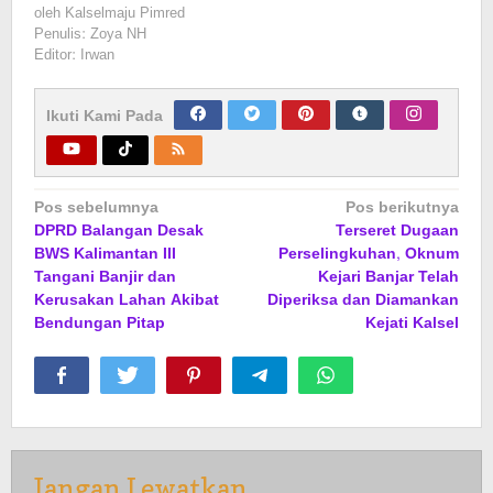
oleh
Kalselmaju Pimred
Penulis: Zoya NH
Editor: Irwan
Ikuti Kami Pada
Navigasi
Pos sebelumnya
Pos berikutnya
DPRD Balangan Desak
Terseret Dugaan
pos
BWS Kalimantan III
Perselingkuhan, Oknum
Tangani Banjir dan
Kejari Banjar Telah
Kerusakan Lahan Akibat
Diperiksa dan Diamankan
Bendungan Pitap
Kejati Kalsel
Jangan Lewatkan