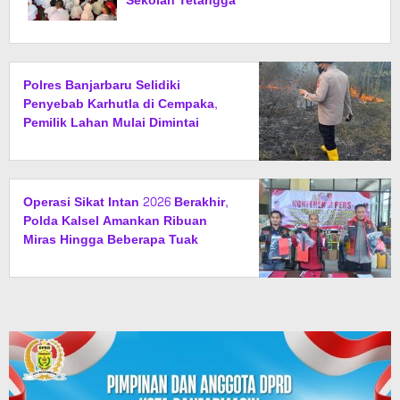
Sekolah Tetangga
Polres Banjarbaru Selidiki
Penyebab Karhutla di Cempaka,
Pemilik Lahan Mulai Dimintai
Keterangan
Operasi Sikat Intan 2026 Berakhir,
Polda Kalsel Amankan Ribuan
Miras Hingga Beberapa Tuak