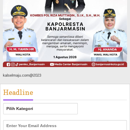
Advertorial
Dinas Kehutanan Kalsel
Api Sempat Berkobar, Karhutla di
Tahura Sultan Adam Berhasil
Dikendalikan
Agustus 8, 2026
kalselmaju.com@2023
Headline
Headline