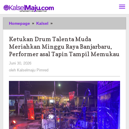
Lewati
ke
konten
Ketukan
Homepage
»
Kalsel
»
Drum
Talenta
Ketukan Drum Talenta Muda
Muda
Meriahkan Minggu Raya Banjarbaru,
Meriahkan
Minggu
Performer asal Tapin Tampil Memukau
Raya
oleh
Juni 30, 2026
Banjarbaru,
Kalselmaju
oleh
Kalselmaju Pimred
Performer
Pimred
asal
Tapin
Tampil
Memukau