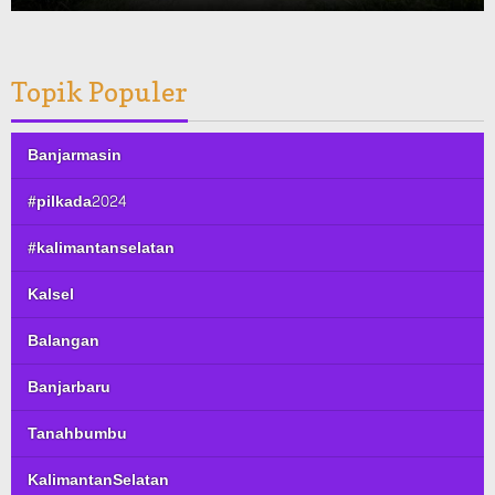
Topik Populer
Banjarmasin
#pilkada2024
#kalimantanselatan
Kalsel
Balangan
Banjarbaru
Tanahbumbu
KalimantanSelatan