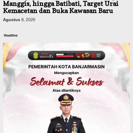
Manggis, hingga Batibati, Target Urai
Kemacetan dan Buka Kawasan Baru
Agustus 8, 2026
Headline
Panaskan Kembali Arena Panjat Tebing,
FPTI Banjarmasin Siapkan Sirkuit se-
Kalsel
Agustus 8, 2026
Sosial & Keagamaan
Hari Pramuka ke-65, Kwarcab
Banjarmasin Ziarah ke Makam Pangeran
Antasari dan Gelar Ulang Janji
Agustus 8, 2026