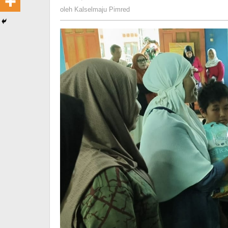
Kalselmaju
oleh
Kalselmaju Pimred
Pimred