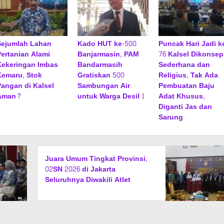
Sejumlah Lahan
Kado HUT ke-500
Puncak Hari Jadi k
Pertanian Alami
Banjarmasin, PAM
76 Kalsel Dikonsep
Kekeringan Imbas
Bandarmasih
Sederhana dan
Kemaru, Stok
Gratiskan 500
Religius, Tak Ada
Pangan di Kalsel
Sambungan Air
Pembuatan Baju
Aman?
untuk Warga Desil 1
Adat Khusus,
Diganti Jas dan
Sarung
Juara Umum Tingkat Provinsi,
02SN 2026 di Jakarta
Seluruhnya Diwakili Atlet
Banjarbaru