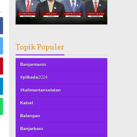
Topik Populer
Banjarmasin
#pilkada2024
#kalimantanselatan
Kalsel
Balangan
Banjarbaru