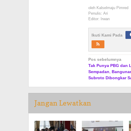
oleh
Kalselmaju Pimred
Penulis: Ari
Editor: Irwan
Ikuti Kami Pada
Navigasi
Pos sebelumnya
Tak Punya PBG dan 
pos
Sempadan, Bangunan
Subroto Dibongkar S
Jangan Lewatkan