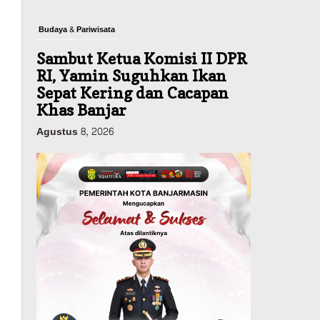
Budaya & Pariwisata
Sambut Ketua Komisi II DPR
RI, Yamin Suguhkan Ikan
Sepat Kering dan Cacapan
Khas Banjar
Agustus 8, 2026
Pemerintahan
Sosial & Keagamaan
Banjarmasin Pilot Project
Perlinsos Digital, Target 30
Persen IKD Masih Jauh,
Komisi II DPR Turun
Tangan
Agustus 7, 2026