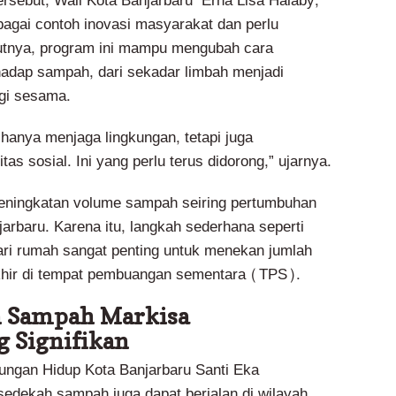
ersebut, Wali Kota Banjarbaru Erna Lisa Halaby,
bagai contoh inovasi masyarakat dan perlu
tnya, program ini mampu mengubah cara
adap sampah, dari sekadar limbah menjadi
gi sesama.
 hanya menjaga lingkungan, tetapi juga
as sosial. Ini yang perlu terus didorong,” ujarnya.
peningkatan volume sampah seiring pertumbuhan
arbaru. Karena itu, langkah sederhana seperti
ri rumah sangat penting untuk menekan jumlah
hir di tempat pembuangan sementara (TPS).
n Sampah Markisa
 Signifikan
ungan Hidup Kota Banjarbaru Santi Eka
edekah sampah juga dapat berjalan di wilayah