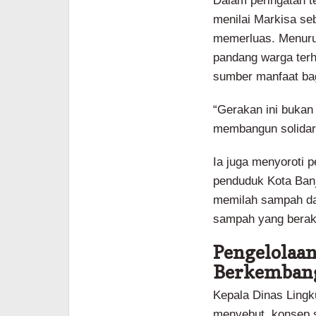
Dalam peringatan t
menilai Markisa se
memerluas. Menuru
pandang warga terh
sumber manfaat ba
“Gerakan ini bukan
membangun solidarit
Ia juga menyoroti 
penduduk Kota Banj
memilah sampah da
sampah yang berak
Pengelolaa
Berkembang
Kepala Dinas Lingk
menyebut, konsep s