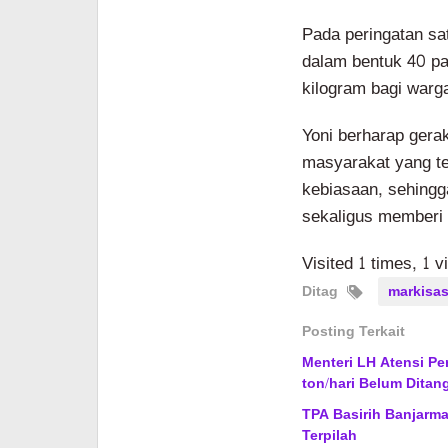
Pada peringatan sa
dalam bentuk 40 pa
kilogram bagi war
Yoni berharap gera
masyarakat yang te
kebiasaan, sehingg
sekaligus memberi 
Visited 1 times, 1 v
Ditag
markisa
Posting Terkait
Menteri LH Atensi Pe
ton/hari Belum Ditan
TPA Basirih Banjarm
Terpilah