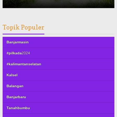
Topik Populer
Banjarmasin
#pilkada2024
#kalimantanselatan
Kalsel
Balangan
Banjarbaru
Tanahbumbu