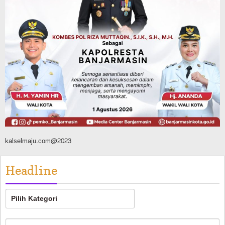
Advertorial
Dinas Kehutanan Kalsel
Api Sempat Berkobar, Karhutla di
Tahura Sultan Adam Berhasil
Dikendalikan
Agustus 8, 2026
kalselmaju.com@2023
Headline
Headline