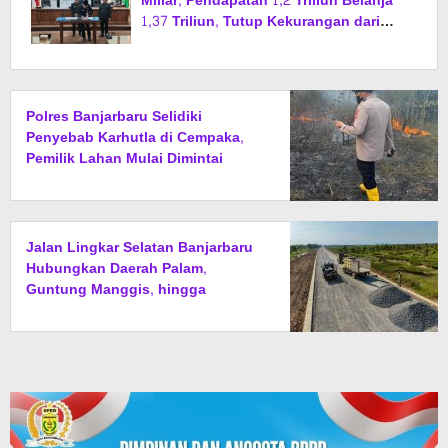
Miliar, Pendapatan 1,2 Triliun Belanja
1,37 Triliun, Tutup Kekurangan dari
SiLPA
Polres Banjarbaru Selidiki
Penyebab Karhutla di Cempaka,
Pemilik Lahan Mulai Dimintai
Keterangan
Jalan Lingkar Selatan Banjarbaru
Hubungkan Daerah Palam,
Guntung Manggis, hingga
Batibati, Target Urai Kemacetan
dan Buka Kawasan Baru