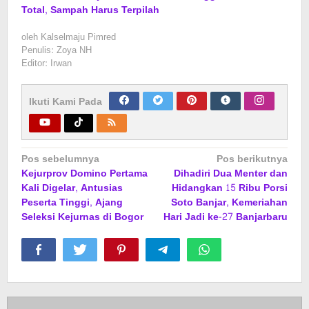
Total, Sampah Harus Terpilah
oleh
Kalselmaju Pimred
Penulis: Zoya NH
Editor: Irwan
Ikuti Kami Pada
Navigasi
Pos sebelumnya
Pos berikutnya
Kejurprov Domino Pertama
Dihadiri Dua Menter dan
pos
Kali Digelar, Antusias
Hidangkan 15 Ribu Porsi
Peserta Tinggi, Ajang
Soto Banjar, Kemeriahan
Seleksi Kejurnas di Bogor
Hari Jadi ke-27 Banjarbaru