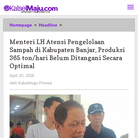
Lewati
ke
konten
Menteri
Homepage
»
Headline
»
LH
Atensi
Menteri LH Atensi Pengelolaan
Pengelolaan
Sampah di Kabupaten Banjar, Produksi
Sampah
di
365 ton/hari Belum Ditangani Secara
Kabupaten
Optimal
Banjar,
oleh
April 20, 2026
Produksi
Kalselmaju
365
oleh
Kalselmaju Pimred
Pimred
ton/hari
Belum
Ditangani
Secara
Optimal