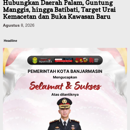
Hubungkan Daerah Palam, Guntung
Manggis, hingga Batibati, Target Urai
Kemacetan dan Buka Kawasan Baru
Agustus 8, 2026
Headline
Panaskan Kembali Arena Panjat Tebing,
FPTI Banjarmasin Siapkan Sirkuit se-
Kalsel
Agustus 8, 2026
Sosial & Keagamaan
Hari Pramuka ke-65, Kwarcab
Banjarmasin Ziarah ke Makam Pangeran
Antasari dan Gelar Ulang Janji
Agustus 8, 2026