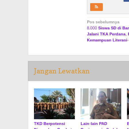
Navigasi
Pos sebelumnya
8.000 Siswa SD di Ba
pos
Jalani TKA Perdana, 
Kemampuan Literasi
Jangan Lewatkan
TKD Berpotensi
Lain-lain PAD