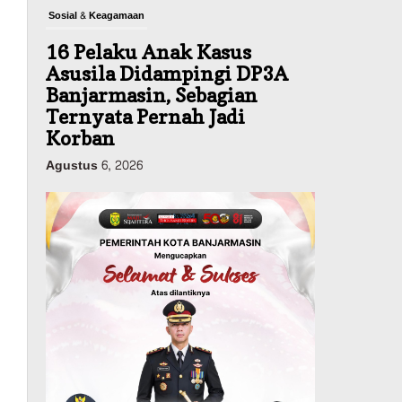
Sosial & Keagamaan
16 Pelaku Anak Kasus
Asusila Didampingi DP3A
Banjarmasin, Sebagian
Ternyata Pernah Jadi
Korban
Agustus 6, 2026
Dinas PUPR Kalsel
Pembangunan
Tindak Lanjut
Pascakecelakaan Maut,
Pemerintah Janji
Tingkatkan Fasilitas
Keselamatan Jalan
Alternatif Banjarbaru–
Batulicin