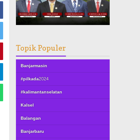
Topik Populer
Banjarmasin
#pilkada2024
#kalimantanselatan
Kalsel
Balangan
Banjarbaru