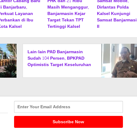
Kantor Cabang Baru
PHK dan 21 Ribu
Samsat Mobile,
di Banjarbaru,
Masih Menganggur,
Dirlantas Polda
Perkuat Layanan
Banjarmasin Kejar
Kalsel Kunjungi
Perbankan di Ibu
Target Tekan TPT
Samsat Banjarmasi
Kota Kalsel
Tertinggi Kalsel
II
Lain-lain PAD Banjarmasin
Sudah 104 Persen, BPKPAD
Optimistis Target Keseluruhan
Lampaui 100 Persen