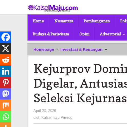
Lewati
ke
konten
Home
Nusantara
Pembangunan
Pol
Budaya & Pariwisata
Opini
Advertorial
Kejurprov
Homepage
»
Investasi & Keuangan
»
Domino
Pertama
Kejurprov Domin
Kali
Digelar,
Antusias
Digelar, Antusia
Peserta
Tinggi,
Seleksi Kejurnas
Ajang
Seleksi
Kejurnas
oleh
April 20, 2026
di
Kalselmaju
oleh
Kalselmaju Pimred
Bogor
Pimred