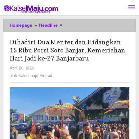
Lewati
ke
konten
Dihadiri
Homepage
»
Headline
»
Dua
Menter
Dihadiri Dua Menter dan Hidangkan
dan
15 Ribu Porsi Soto Banjar, Kemeriahan
Hidangkan
15
Hari Jadi ke-27 Banjarbaru
Ribu
oleh
April 20, 2026
Porsi
Kalselmaju
oleh
Kalselmaju Pimred
Soto
Pimred
Banjar,
Kemeriahan
Hari
Jadi
ke-
27
Banjarbaru