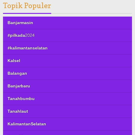
Topik Populer
Banjarmasin
#pilkada2024
#kalimantanselatan
Kalsel
Balangan
Banjarbaru
Tanahbumbu
Tanahlaut
KalimantanSelatan