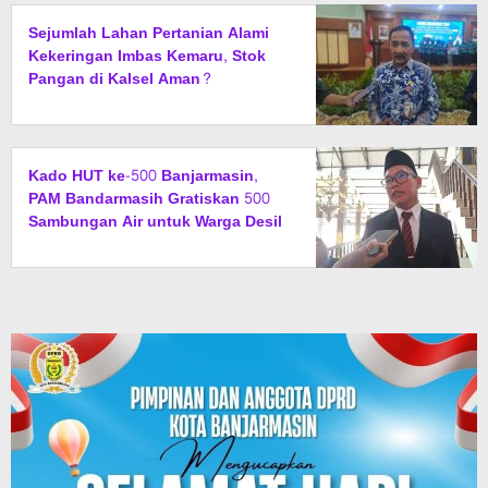
Sejumlah Lahan Pertanian Alami
Kekeringan Imbas Kemaru, Stok
Pangan di Kalsel Aman?
Kado HUT ke-500 Banjarmasin,
PAM Bandarmasih Gratiskan 500
Sambungan Air untuk Warga Desil
1