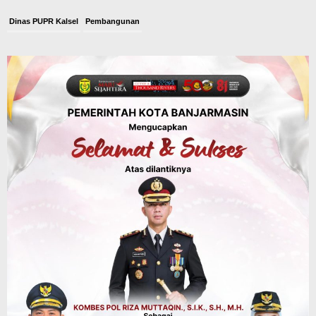
Dinas PUPR Kalsel
Pembangunan
Tindak Lanjut Pascakecelakaan Maut,
Pemerintah Janji Tingkatkan Fasilitas
Keselamatan Jalan Alternatif
Banjarbaru–Batulicin
Agustus 6, 2026
Dinas Kehutanan Kalsel
Tahura Sultan Adam Sempat Alami
Kebakaran Lahan, Api Berhasil
Dipadamkan, Kadishut Kalsel
Memimpin Langsung Aksi di Lapangan
Agustus 6, 2026
Advertorial
Pemkab Balangan