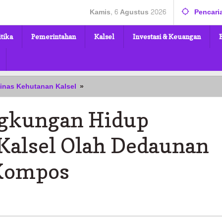
Kamis, 6 Agustus 2026
Pencari
itika
Pemerintahan
Kalsel
Investasi & Keuangan
Momen
inas Kehutanan Kalsel
»
Hari
Lingkungan
gkungan Hidup
Hidup
Sedunia,
Dishut
 Kalsel Olah Dedaunan
Kalsel
Olah
Kompos
Dedaunan
Menjadi
Pupuk
Kompos