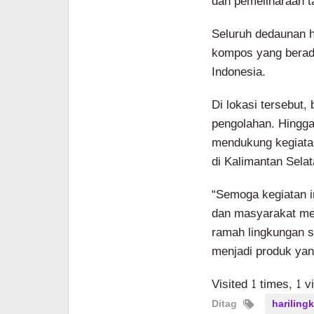
dan pemeliharaan t
Seluruh dedaunan h
kompos yang berad
Indonesia.
Di lokasi tersebut,
pengolahan. Hingg
mendukung kegiatan 
di Kalimantan Selat
“Semoga kegiatan i
dan masyarakat me
ramah lingkungan s
menjadi produk yang
Visited 1 times, 1 v
Ditag
harilin