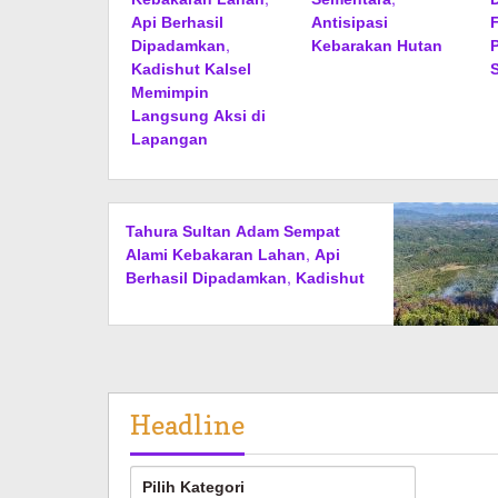
Api Berhasil
Antisipasi
Dipadamkan,
Kebarakan Hutan
Kadishut Kalsel
Memimpin
Langsung Aksi di
Lapangan
Tahura Sultan Adam Sempat
Alami Kebakaran Lahan, Api
Berhasil Dipadamkan, Kadishut
Kalsel Memimpin Langsung
Aksi di Lapangan
Headline
Headline