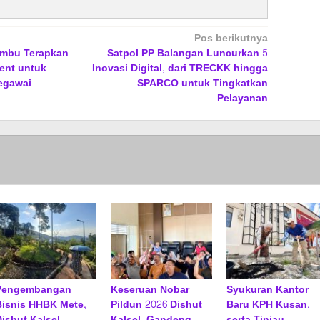
Pos berikutnya
umbu Terapkan
Satpol PP Balangan Luncurkan 5
ent untuk
Inovasi Digital, dari TRECKK hingga
egawai
SPARCO untuk Tingkatkan
Pelayanan
Pengembangan
Keseruan Nobar
Syukuran Kantor
Bisnis HHBK Mete,
Pildun 2026 Dishut
Baru KPH Kusan,
Dishut Kalsel
Kalsel, Gandeng
serta Tinjau