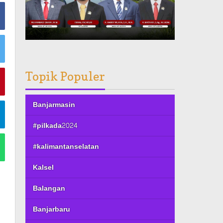
Topik Populer
Banjarmasin
#pilkada2024
#kalimantanselatan
Kalsel
Balangan
Banjarbaru