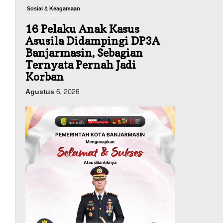
Sosial & Keagamaan
16 Pelaku Anak Kasus
Asusila Didampingi DP3A
Banjarmasin, Sebagian
Ternyata Pernah Jadi
Korban
Agustus 6, 2026
Dinas PUPR Kalsel
Pembangunan
Tindak Lanjut
Pascakecelakaan Maut,
Pemerintah Janji
Tingkatkan Fasilitas
Keselamatan Jalan
Alternatif Banjarbaru–
Batulicin