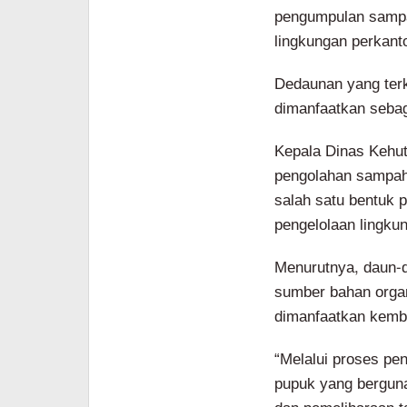
pengumpulan sampa
lingkungan perkant
Dedaunan yang terk
dimanfaatkan seba
Kepala Dinas Kehut
pengolahan sampah
salah satu bentuk 
pengelolaan lingku
Menurutnya, daun-d
sumber bahan organ
dimanfaatkan kemba
“Melalui proses pe
pupuk yang berguna