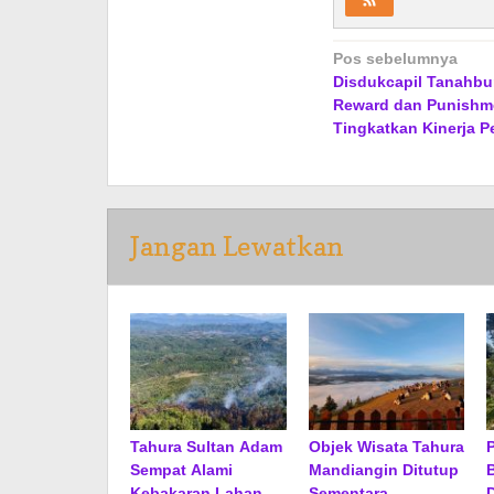
Navigasi
Pos sebelumnya
Disdukcapil Tanahb
pos
Reward dan Punishm
Tingkatkan Kinerja P
Jangan Lewatkan
Tahura Sultan Adam
Objek Wisata Tahura
Sempat Alami
Mandiangin Ditutup
Kebakaran Lahan,
Sementara,