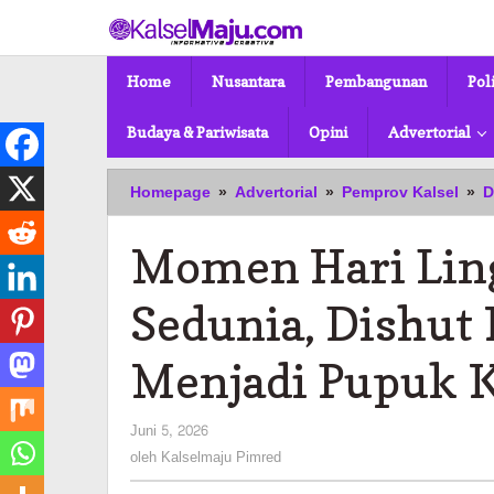
Lewati
ke
konten
Home
Nusantara
Pembangunan
Pol
Budaya & Pariwisata
Opini
Advertorial
Homepage
»
Advertorial
»
Pemprov Kalsel
»
D
Momen Hari Lin
Sedunia, Dishut
Menjadi Pupuk 
oleh
Juni 5, 2026
Kalselmaju
oleh
Kalselmaju Pimred
Pimred