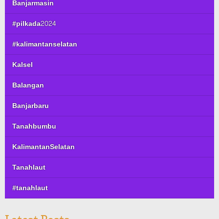
Banjarmasin
#pilkada2024
#kalimantanselatan
Kalsel
Balangan
Banjarbaru
Tanahbumbu
KalimantanSelatan
Tanahlaut
#tanahlaut