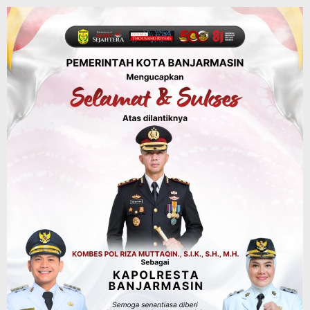
Bunda PAUD Banjarmasin Ajak Anak
Belajar Sambil Lihat Satwa, Jelajah
Literasi di Taman Jahri Saleh
Agustus 9, 2026
Advertorial
Pemkab Balangan
28 Pelajar Halong Balangan Jalani
Latihan Intensif Paskibraka, Ditempa
TNI-Polri Sambut HUT ke-81 RI
Agustus 9, 2026
Advertorial
Pemkab Tanahlaut
Delegasi Kementerian LH Kunjungi
Tanahlaut, Bupati Rahmat Paparkan
Potensi 363 Ribu Hektare Wilayah
Agustus 9, 2026