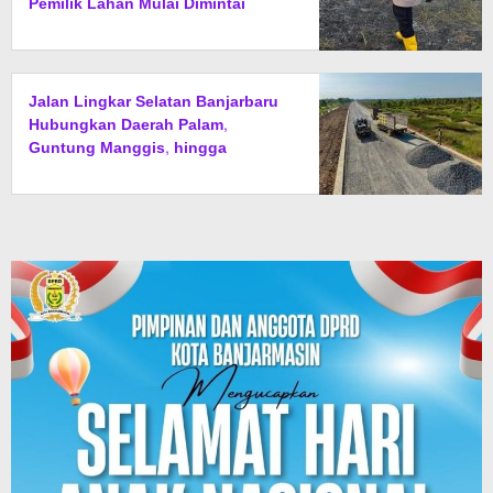
Pemilik Lahan Mulai Dimintai
Keterangan
Jalan Lingkar Selatan Banjarbaru
Hubungkan Daerah Palam,
Guntung Manggis, hingga
Batibati, Target Urai Kemacetan
dan Buka Kawasan Baru