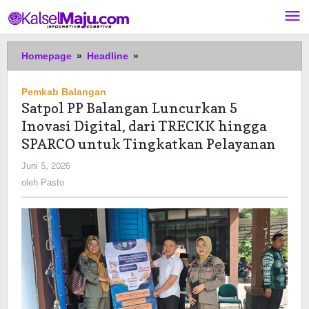
Lewati
ke
konten
Satpol
Homepage
»
Headline
»
PP
Balangan
Pemkab Balangan
Luncurkan
Satpol PP Balangan Luncurkan 5
5
Inovasi Digital, dari TRECKK hingga
Inovasi
Digital,
SPARCO untuk Tingkatkan Pelayanan
dari
oleh
Juni 5, 2026
TRECKK
Pasto
oleh
Pasto
hingga
SPARCO
untuk
Tingkatkan
Pelayanan