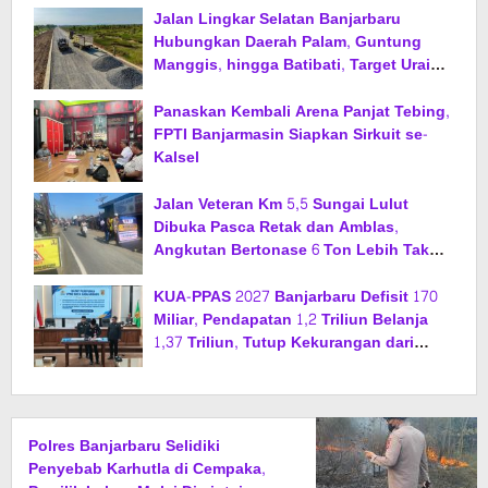
Jalan Lingkar Selatan Banjarbaru
Hubungkan Daerah Palam, Guntung
Manggis, hingga Batibati, Target Urai
Kemacetan dan Buka Kawasan Baru
Panaskan Kembali Arena Panjat Tebing,
FPTI Banjarmasin Siapkan Sirkuit se-
Kalsel
Jalan Veteran Km 5,5 Sungai Lulut
Dibuka Pasca Retak dan Amblas,
Angkutan Bertonase 6 Ton Lebih Tak
Diperbolehkan Melintas
KUA-PPAS 2027 Banjarbaru Defisit 170
Miliar, Pendapatan 1,2 Triliun Belanja
1,37 Triliun, Tutup Kekurangan dari
SiLPA
Polres Banjarbaru Selidiki
Penyebab Karhutla di Cempaka,