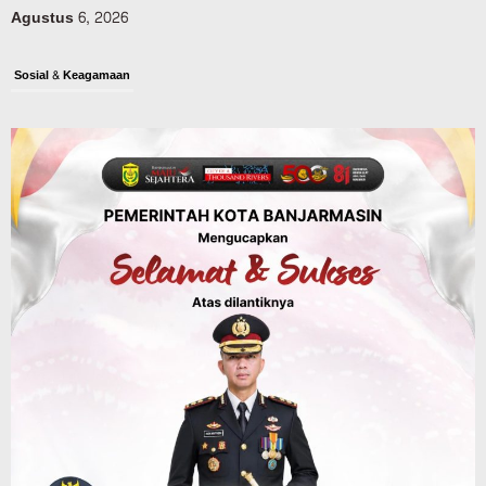
Agustus 6, 2026
Sosial & Keagamaan
16 Pelaku Anak Kasus Asusila
Didampingi DP3A Banjarmasin,
Sebagian Ternyata Pernah Jadi Korban
Agustus 6, 2026
Dinas PUPR Kalsel
Pembangunan
Tindak Lanjut Pascakecelakaan Maut,
Pemerintah Janji Tingkatkan Fasilitas
Keselamatan Jalan Alternatif
Banjarbaru–Batulicin
Agustus 6, 2026
Kalsel