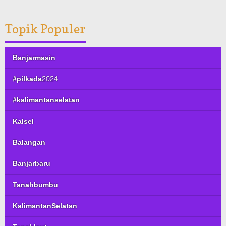
Topik Populer
Banjarmasin
#pilkada2024
#kalimantanselatan
Kalsel
Balangan
Banjarbaru
Tanahbumbu
KalimantanSelatan