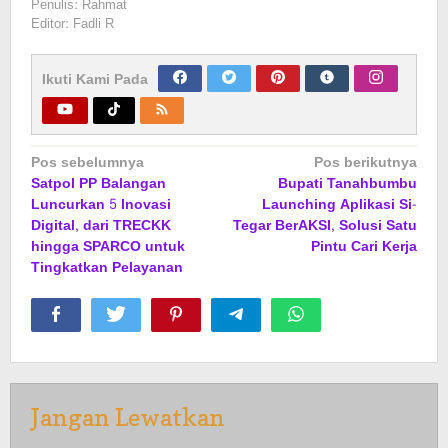
Penulis: Rahmat
Editor: Fadli R
Ikuti Kami Pada
Navigasi
Pos sebelumnya
Pos berikutnya
Satpol PP Balangan
Bupati Tanahbumbu
pos
Luncurkan 5 Inovasi
Launching Aplikasi Si-
Digital, dari TRECKK
Tegar BerAKSI, Solusi Satu
hingga SPARCO untuk
Pintu Cari Kerja
Tingkatkan Pelayanan
Jangan Lewatkan