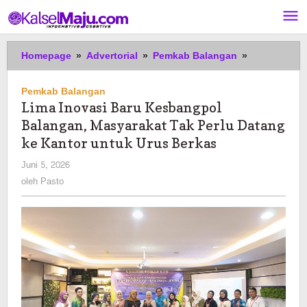
Lewati
ke
konten
Lima
Homepage
»
Advertorial
»
Pemkab Balangan
»
Inovasi
Baru
Pemkab Balangan
Kesbangpol
Lima Inovasi Baru Kesbangpol
Balangan,
Balangan, Masyarakat Tak Perlu Datang
Masyarakat
Tak
ke Kantor untuk Urus Berkas
Perlu
oleh
Juni 5, 2026
Datang
Pasto
oleh
Pasto
ke
Kantor
untuk
Urus
Berkas