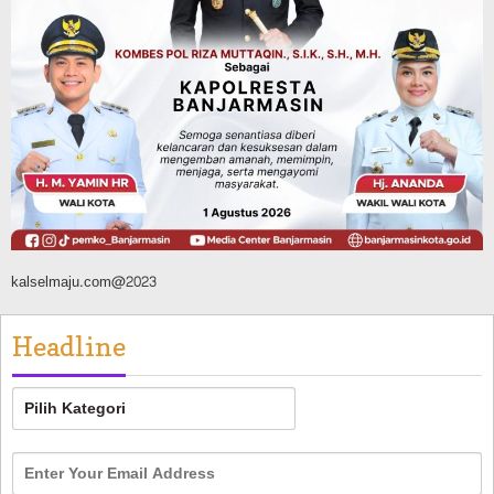
Advertorial
Dinas Kehutanan Kalsel
Api Sempat Berkobar, Karhutla di
Tahura Sultan Adam Berhasil
Dikendalikan
Agustus 8, 2026
kalselmaju.com@2023
Headline
Headline