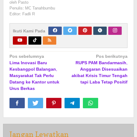
oleh
Pasto
Penulis: MC Tanahbumbu
Editor: Fadli R
Ikuti Kami Pada
Navigasi
Pos sebelumnya
Pos berikutnya
Lima Inovasi Baru
RUPS PAM Bandarmasih,
pos
Kesbangpol Balangan,
Anggaran Disesuaikan
Masyarakat Tak Perlu
akibat Krisis Timur Tengah
Datang ke Kantor untuk
tapi Laba Tetap Positif
Urus Berkas
Jangan Lewatkan