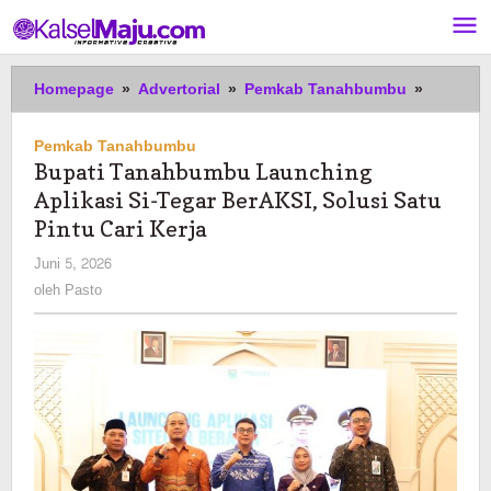
Lewati
ke
konten
Bupati
Homepage
»
Advertorial
»
Pemkab Tanahbumbu
»
Tanahb
Launchi
Pemkab Tanahbumbu
Aplikasi
Bupati Tanahbumbu Launching
Si-
Aplikasi Si-Tegar BerAKSI, Solusi Satu
Tegar
BerAKSI,
Pintu Cari Kerja
Solusi
oleh
Juni 5, 2026
Satu
Pasto
oleh
Pasto
Pintu
Cari
Kerja