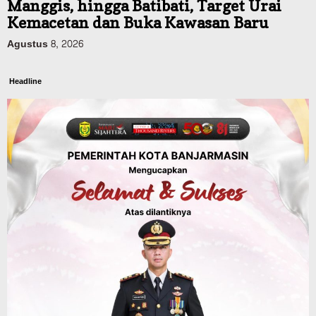
Manggis, hingga Batibati, Target Urai
Kemacetan dan Buka Kawasan Baru
Agustus 8, 2026
Headline
Panaskan Kembali Arena Panjat Tebing,
FPTI Banjarmasin Siapkan Sirkuit se-
Kalsel
Agustus 8, 2026
Sosial & Keagamaan
Hari Pramuka ke-65, Kwarcab
Banjarmasin Ziarah ke Makam Pangeran
Antasari dan Gelar Ulang Janji
Agustus 8, 2026