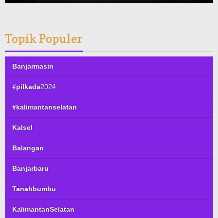
Topik Populer
Banjarmasin
#pilkada2024
#kalimantanselatan
Kalsel
Balangan
Banjarbaru
Tanahbumbu
KalimantanSelatan