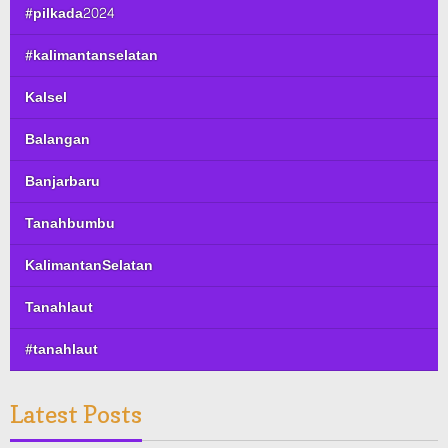
#pilkada2024
#kalimantanselatan
Kalsel
Balangan
Banjarbaru
Tanahbumbu
KalimantanSelatan
Tanahlaut
#tanahlaut
Latest Posts