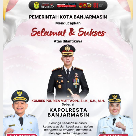
Jauh, Komisi II DPR Turun Tangan
Agustus 7, 2026
Dinas PUPR Kalsel
Headline
Pembangunan
Jalan Veteran Km 5,5 Sungai Lulut
Dibuka Pasca Retak dan Amblas,
Angkutan Bertonase 6 Ton Lebih Tak
Diperbolehkan Melintas
Agustus 7, 2026
Headline
Panaskan Kembali Arena Panjat Tebing,
FPTI Banjarmasin Siapkan Sirkuit se-
Kalsel
Agustus 8, 2026