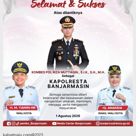
Sosial & Keagamaan
Hari Pramuka ke-65, Kwarcab
Banjarmasin Ziarah ke Makam Pangeran
Antasari dan Gelar Ulang Janji
Agustus 8, 2026
Advertorial
Dinas Kehutanan Kalsel
Api Sempat Berkobar, Karhutla di
Tahura Sultan Adam Berhasil
Dikendalikan
Agustus 8, 2026
kalselmaju.com@2023