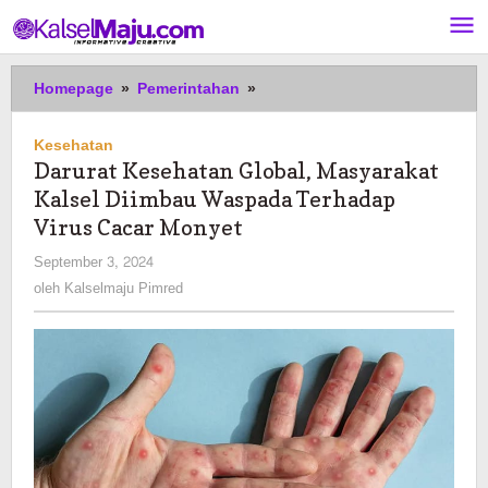
Lewati
ke
konten
Darurat
Homepage
»
Pemerintahan
»
Kesehatan
Global,
Kesehatan
Masyarakat
Darurat Kesehatan Global, Masyarakat
Kalsel
Kalsel Diimbau Waspada Terhadap
Diimbau
Waspada
Virus Cacar Monyet
Terhadap
oleh
September 3, 2024
Virus
Kalselmaju
oleh
Kalselmaju Pimred
Cacar
Pimred
Monyet