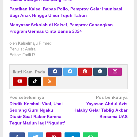
Pastikan Kalsel Bebas Polio, Pemprov Gelar Imunisasi
Bagi Anak Hingga Umur Tujuh Tahun
Menyasar Sekolah di Kalsel, Pemprov Canangkan
Program Germas Cinta Banua 2024
oleh
Kalselmaju Pimred
Penulis: Andra
Editor: Fadli R
Ikuti Kami Pada
Navigasi
Pos sebelumnya
Pos berikutnya
Disdik Kembali Viral, Usai
Yayasan Abdul Azis
pos
Seorang Guru Ngaku
Halaby Gelar Tablig Akbar
Diusir Saat Rakor Karena
Bersama UAS
Tegur Madun lagi ‘Ngudut’