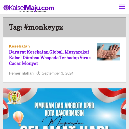
Lewati
ke
konten
Tag:
#monkeypx
Kesehatan
Darurat Kesehatan Global, Masyarakat
Kalsel Diimbau Waspada Terhadap Virus
Cacar Monyet
oleh
Pemerintahan
September 3, 2024
Kalselmaju
Pimred