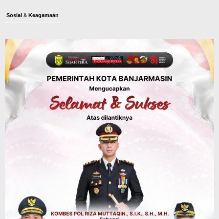
Sosial & Keagamaan
45 Pramuka Banjarmasin Berangkat ke
Jamnas XII Cibubur, Termasuk Dua
Peserta Berkebutuhan Khusus
Agustus 9, 2026
Budaya & Pariwisata
Bunda PAUD Banjarmasin Ajak Anak
Belajar Sambil Lihat Satwa, Jelajah
Literasi di Taman Jahri Saleh
Agustus 9, 2026
Advertorial
Pemkab Balangan
28 Pelajar Halong Balangan Jalani
Latihan Intensif Paskibraka, Ditempa