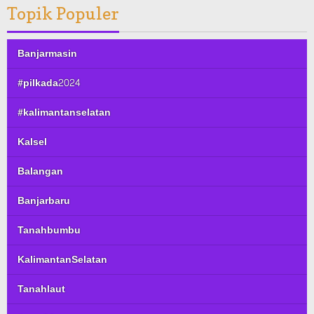
Topik Populer
Banjarmasin
#pilkada2024
#kalimantanselatan
Kalsel
Balangan
Banjarbaru
Tanahbumbu
KalimantanSelatan
Tanahlaut