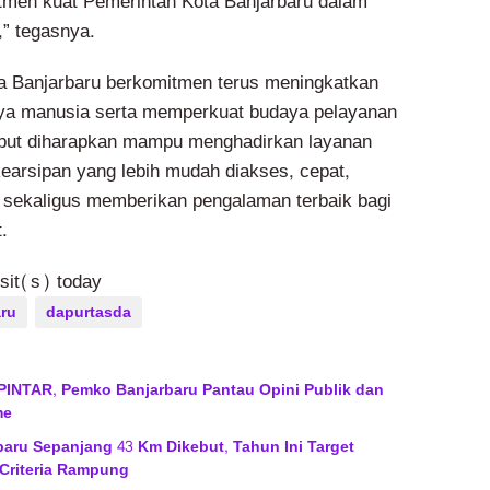
tmen kuat Pemerintah Kota Banjarbaru dalam
” tegasnya.
a Banjarbaru berkomitmen terus meningkatkan
aya manusia serta memperkuat budaya pelayanan
ebut diharapkan mampu menghadirkan layanan
earsipan yang lebih mudah diakses, cepat,
, sekaligus memberikan pengalaman terbaik bagi
.
isit(s) today
ru
dapurtasda
PINTAR, Pemko Banjarbaru Pantau Opini Publik dan
me
baru Sepanjang 43 Km Dikebut, Tahun Ini Target
Criteria Rampung