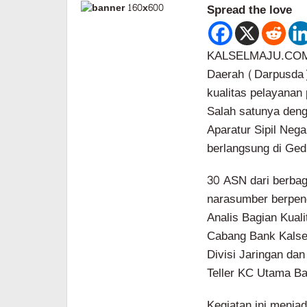
Spread the love
KALSELMAJU.COM, 
Daerah (Darpusda)
kualitas pelayanan 
Salah satunya deng
Aparatur Sipil Neg
berlangsung di Ged
30 ASN dari berbaga
narasumber berpeng
Analis Bagian Kual
Cabang Bank Kalsel
Divisi Jaringan da
Teller KC Utama Ba
Kegiatan ini menja