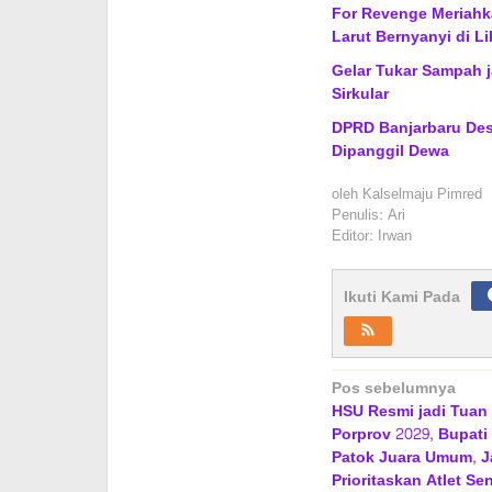
For Revenge Meriahk
Larut Bernyanyi di Li
Gelar Tukar Sampah 
Sirkular
DPRD Banjarbaru Des
Dipanggil Dewa
oleh
Kalselmaju Pimred
Penulis: Ari
Editor: Irwan
Ikuti Kami Pada
Navigasi
Pos sebelumnya
HSU Resmi jadi Tua
pos
Porprov 2029, Bupati
Patok Juara Umum, J
Prioritaskan Atlet Sen