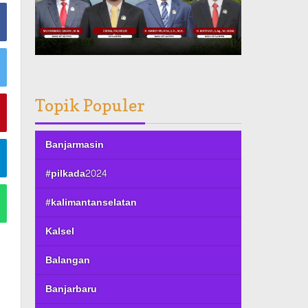
Topik Populer
Banjarmasin
#pilkada2024
#kalimantanselatan
Kalsel
Balangan
Banjarbaru