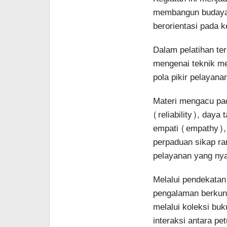
membangun budaya 
berorientasi pada 
Dalam pelatihan te
mengenai teknik me
pola pikir pelayan
Materi mengacu pad
(reliability), day
empati (empathy), d
perpaduan sikap ra
pelayanan yang ny
Melalui pendekatan
pengalaman berkun
melalui koleksi buku
interaksi antara p