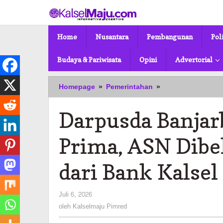
Lewati
ke
konten
Home
Nusantara
Pembangunan
Pol
Budaya & Pariwisata
Opini
Advertorial
Darpusda
Homepage
»
Pemerintahan
»
Banjarbaru
Perkuat
Darpusda Banjar
Pelayanan
Prima,
ASN
Prima, ASN Dibek
Dibekali
Service
dari Bank Kalsel
Excellent
dari
Bank
oleh
Juli 6, 2026
Kalsel
Kalselmaju
oleh
Kalselmaju Pimred
Pimred