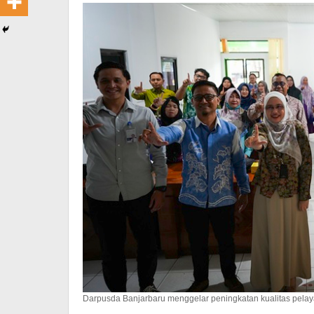
Darpusda Banjarbaru menggelar peningkatan kualitas pelaya