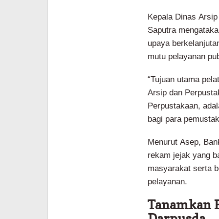
Kepala Dinas Arsip
Saputra mengatakan
upaya berkelanjuta
mutu pelayanan pub
“Tujuan utama pelat
Arsip dan Perpust
Perpustakaan, adal
bagi para pemusta
Menurut Asep, Bank
rekam jejak yang 
masyarakat serta b
pelayanan.
Tanamkan P
Darpusda