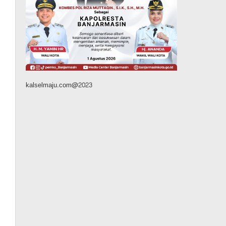
Kalsel
Operasi Sikat Intan 2026
Berakhir, Polda Kalsel
Amankan Ribuan Miras
Hingga Beberapa Tuak
Agustus 7, 2026
kalselmaju.com@2023
Pemerintahan
Sosial & Keagamaan
Banjarmasin Pilot Project
Perlinsos Digital, Target 30
Persen IKD Masih Jauh,
Komisi II DPR Turun
Tangan
Agustus 7, 2026