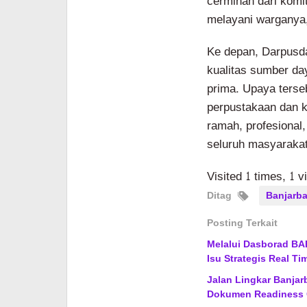
cerminan dari komi
melayani warganya,
Ke depan, Darpusd
kualitas sumber d
prima. Upaya ters
perpustakaan dan k
ramah, profesional
seluruh masyarakat
Visited 1 times, 1 v
Ditag
Banjarba
Posting Terkait
Melalui Dasborad BA
Isu Strategis Real Ti
Jalan Lingkar Banjar
Dokumen Readiness 