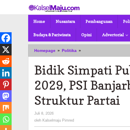
Lewati
ke
konten
Home
Nusantara
Pembangunan
Pol
Budaya & Pariwisata
Opini
Advertorial
Bidik
Homepage
»
Politika
»
Simpati
Publik
Bidik Simpati Pu
Jelang
Pemilu
2029,
2029, PSI Banja
PSI
Banjarbaru
Struktur Partai
Fokus
Bangun
Struktur
oleh
Juli 8, 2026
Partai
Kalselmaju
oleh
Kalselmaju Pimred
Pimred