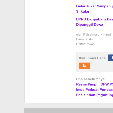
Gelar Tukar Sampah 
Sirkular
DPRD Banjarbaru Des
Dipanggil Dewa
oleh
Kalselmaju Pimred
Penulis: Ari
Editor: Irwan
Ikuti Kami Pada
Navigasi
Pos sebelumnya
Resmi Pimpin DPW PSI
pos
Imus Perkuat Pondasi
Pesisir dan Pegunun