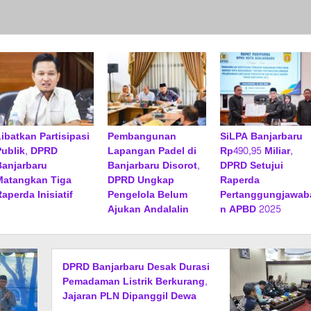
Libatkan Partisipasi
Pembangunan
SiLPA Banjarbaru
Publik, DPRD
Lapangan Padel di
Rp490,95 Miliar,
Banjarbaru
Banjarbaru Disorot,
DPRD Setujui
Matangkan Tiga
DPRD Ungkap
Raperda
aperda Inisiatif
Pengelola Belum
Pertanggungjawab
Ajukan Andalalin
n APBD 2025
DPRD Banjarbaru Desak Durasi
Pemadaman Listrik Berkurang,
Jajaran PLN Dipanggil Dewa