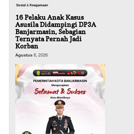
Sosial & Keagamaan
16 Pelaku Anak Kasus
Asusila Didampingi DP3A
Banjarmasin, Sebagian
Ternyata Pernah Jadi
Korban
Agustus 6, 2026
Dinas PUPR Kalsel
Pembangunan
Tindak Lanjut
Pascakecelakaan Maut,
Pemerintah Janji
Tingkatkan Fasilitas
Keselamatan Jalan
Alternatif Banjarbaru–
Batulicin