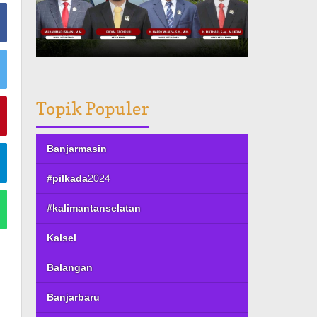
Topik Populer
Banjarmasin
#pilkada2024
#kalimantanselatan
Kalsel
Balangan
Banjarbaru