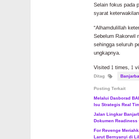
Selain fokus pada 
syarat keterwakil
“Alhamdulillah ket
Sebelum Rakorwil 
sehingga seluruh pe
ungkapnya.
Visited 1 times, 1 v
Ditag
Banjarba
Posting Terkait
Melalui Dasborad BA
Isu Strategis Real Ti
Jalan Lingkar Banjar
Dokumen Readiness 
For Revenge Meriahk
Larut Bernyanyi di Li