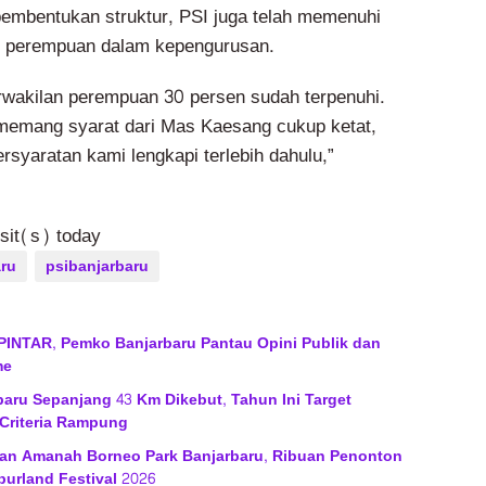
pembentukan struktur, PSI juga telah memenuhi
an perempuan dalam kepengurusan.
erwakilan perempuan 30 persen sudah terpenuhi.
memang syarat dari Mas Kaesang cukup ketat,
rsyaratan kami lengkapi terlebih dahulu,”
isit(s) today
ru
psibanjarbaru
PINTAR, Pemko Banjarbaru Pantau Opini Publik dan
me
baru Sepanjang 43 Km Dikebut, Tahun Ini Target
Criteria Rampung
an Amanah Borneo Park Banjarbaru, Ribuan Penonton
burland Festival 2026