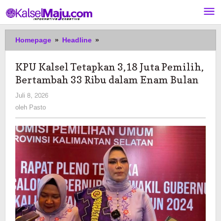
Lewati
ke
konten
KPU
Homepage
»
Headline
»
Kalsel
Tetapkan
KPU Kalsel Tetapkan 3,18 Juta Pemilih,
3,18
Bertambah 33 Ribu dalam Enam Bulan
Juta
Pemilih,
oleh
Juli 8, 2026
Bertambah
Pasto
oleh
Pasto
33
Ribu
dalam
Enam
Bulan