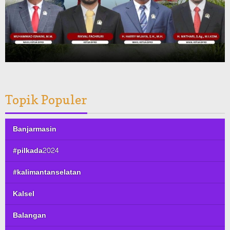
Topik Populer
Banjarmasin
#pilkada2024
#kalimantanselatan
Kalsel
Balangan