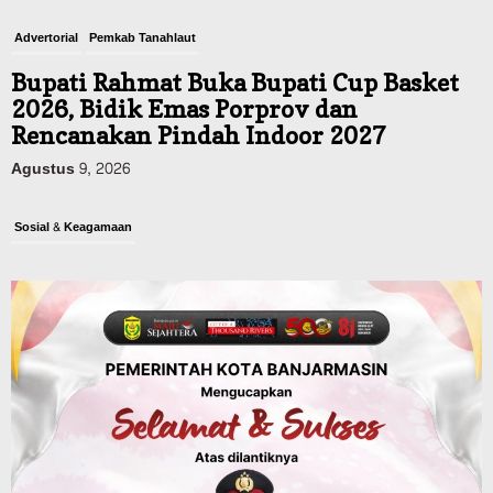
Advertorial
Pemkab Tanahlaut
Bupati Rahmat Buka Bupati Cup Basket
2026, Bidik Emas Porprov dan
Rencanakan Pindah Indoor 2027
Agustus 9, 2026
Sosial & Keagamaan
45 Pramuka Banjarmasin Berangkat ke
Jamnas XII Cibubur, Termasuk Dua
Peserta Berkebutuhan Khusus
Agustus 9, 2026
Budaya & Pariwisata
Bunda PAUD Banjarmasin Ajak Anak
Belajar Sambil Lihat Satwa, Jelajah