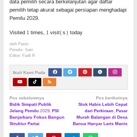
data pemilih secara berkelanjutan agar daftar
pemilih tetap akurat sebagai persiapan menghadapi
Pemilu 2029.
Visited 1 times, 1 visit(s) today
oleh
Pasto
Penulis: Sairi
Editor: Fadli R
Ikuti Kami Pada
Navigasi
Pos sebelumnya
Pos berikutnya
Bidik Simpati Publik
Stok Habis Lebih Cepat
pos
Jelang Pemilu 2029, PSI
dari Perkiraan, Pasar
Banjarbaru Fokus Bangun
Murah Balangan di Desa
Struktur Partai
Banua Hanyar Laris Manis