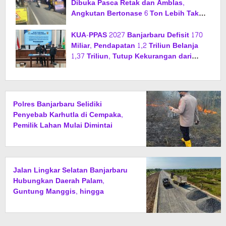
Dibuka Pasca Retak dan Amblas,
Angkutan Bertonase 6 Ton Lebih Tak
Diperbolehkan Melintas
KUA-PPAS 2027 Banjarbaru Defisit 170
Miliar, Pendapatan 1,2 Triliun Belanja
1,37 Triliun, Tutup Kekurangan dari
SiLPA
Polres Banjarbaru Selidiki
Penyebab Karhutla di Cempaka,
Pemilik Lahan Mulai Dimintai
Keterangan
Jalan Lingkar Selatan Banjarbaru
Hubungkan Daerah Palam,
Guntung Manggis, hingga
Batibati, Target Urai Kemacetan
dan Buka Kawasan Baru