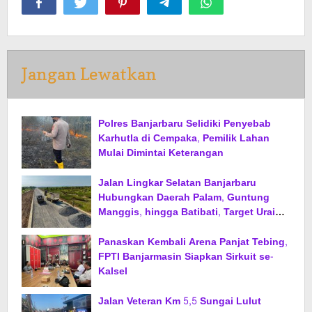
Jangan Lewatkan
Polres Banjarbaru Selidiki Penyebab
Karhutla di Cempaka, Pemilik Lahan
Mulai Dimintai Keterangan
Jalan Lingkar Selatan Banjarbaru
Hubungkan Daerah Palam, Guntung
Manggis, hingga Batibati, Target Urai
Kemacetan dan Buka Kawasan Baru
Panaskan Kembali Arena Panjat Tebing,
FPTI Banjarmasin Siapkan Sirkuit se-
Kalsel
Jalan Veteran Km 5,5 Sungai Lulut