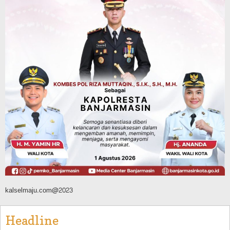
Literasi di Taman Jahri Saleh
Agustus 9, 2026
Advertorial
Pemkab Balangan
28 Pelajar Halong Balangan Jalani
Latihan Intensif Paskibraka, Ditempa
TNI-Polri Sambut HUT ke-81 RI
Agustus 9, 2026
kalselmaju.com@2023
Headline