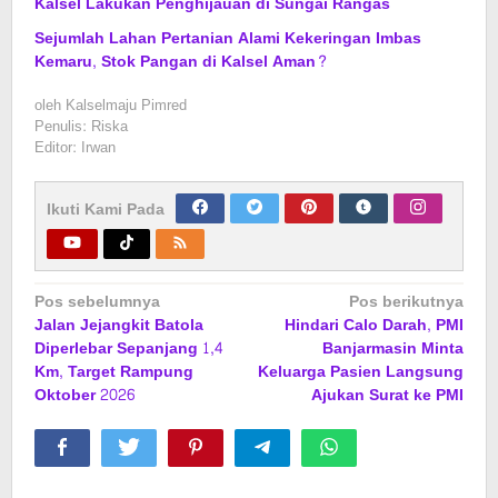
Kalsel Lakukan Penghijauan di Sungai Rangas
Sejumlah Lahan Pertanian Alami Kekeringan Imbas
Kemaru, Stok Pangan di Kalsel Aman?
oleh
Kalselmaju Pimred
Penulis: Riska
Editor: Irwan
Ikuti Kami Pada
Navigasi
Pos sebelumnya
Pos berikutnya
Jalan Jejangkit Batola
Hindari Calo Darah, PMI
pos
Diperlebar Sepanjang 1,4
Banjarmasin Minta
Km, Target Rampung
Keluarga Pasien Langsung
Oktober 2026
Ajukan Surat ke PMI