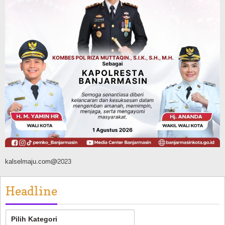
Beberapa Tuak
Agustus 7, 2026
Pemerintahan
Sosial & Keagamaan
Banjarmasin Pilot Project Perlinsos
Digital, Target 30 Persen IKD Masih
Jauh, Komisi II DPR Turun Tangan
Agustus 7, 2026
kalselmaju.com@2023
Headline
Headline