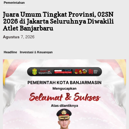
Pemerintahan
Juara Umum Tingkat Provinsi, 02SN
2026 di Jakarta Seluruhnya Diwakili
Atlet Banjarbaru
Agustus 7, 2026
Headline
Investasi & Keuangan
KUA-PPAS 2027 Banjarbaru Defisit 170
Miliar, Pendapatan 1,2 Triliun Belanja
1,37 Triliun, Tutup Kekurangan dari
SiLPA
Agustus 7, 2026
Kalsel
Operasi Sikat Intan 2026 Berakhir, Polda
Kalsel Amankan Ribuan Miras Hingga