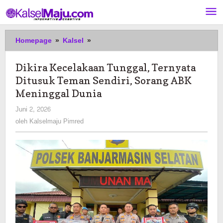
Lewati
ke
konten
Dikira
Homepage
»
Kalsel
»
Kecelakaan
Tunggal,
Dikira Kecelakaan Tunggal, Ternyata
Ternyata
Ditusuk Teman Sendiri, Sorang ABK
Ditusuk
Teman
Meninggal Dunia
Sendiri,
oleh
Juni 2, 2026
Sorang
Kalselmaju
oleh
Kalselmaju Pimred
ABK
Pimred
Meninggal
Dunia