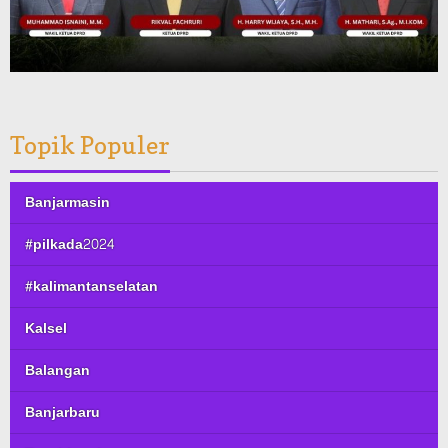
Topik Populer
Banjarmasin
#pilkada2024
#kalimantanselatan
Kalsel
Balangan
Banjarbaru