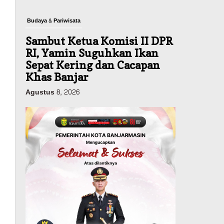
Budaya & Pariwisata
Sambut Ketua Komisi II DPR
RI, Yamin Suguhkan Ikan
Sepat Kering dan Cacapan
Khas Banjar
Agustus 8, 2026
Pemerintahan
Sosial & Keagamaan
Banjarmasin Pilot Project
Perlinsos Digital, Target 30
Persen IKD Masih Jauh,
Komisi II DPR Turun
Tangan
Agustus 7, 2026