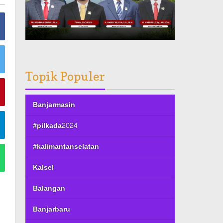
Topik Populer
Banjarmasin
#pilkada2024
#kalimantanselatan
Kalsel
Balangan
Banjarbaru