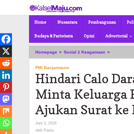
Lewati
ke
konten
Home
Nusantara
Pembangunan
Pol
Budaya & Pariwisata
Opini
Advertorial
Hindari
Homepage
»
Sosial & Keagamaan
»
Calo
Darah,
PMI Banjarmasin
PMI
Hindari Calo Da
Banjarmasi
Minta
Keluarga
Minta Keluarga 
Pasien
Langsung
Ajukan Surat ke
Ajukan
Surat
ke
oleh
Juni 3, 2026
PMI
Pasto
oleh
Pasto