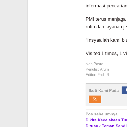
informasi pencarian
PMI terus menjaga 
rutin dan layanan j
“Insyaallah kami b
Visited 1 times, 1 v
oleh
Pasto
Penulis: Arum
Editor: Fadli R
Ikuti Kami Pada
Navigasi
Pos sebelumnya
Dikira Kecelakaan Tu
pos
Ditusuk Teman Sendi