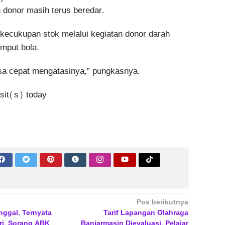
 donor masih terus beredar.
kecukupan stok melalui kegiatan donor darah
emput bola.
isa cepat mengatasinya,” pungkasnya.
isit(s) today
Pos berikutnya
nggal, Ternyata
Tarif Lapangan Olahraga
ri, Sorang ABK
Banjarmasin Dievaluasi, Pelajar