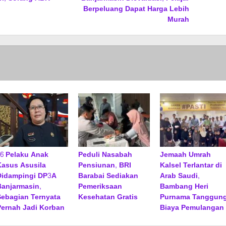
Berpeluang Dapat Harga Lebih
Murah
16 Pelaku Anak
Peduli Nasabah
Jemaah Umrah
Kasus Asusila
Pensiunan, BRI
Kalsel Terlantar di
Didampingi DP3A
Barabai Sediakan
Arab Saudi,
Banjarmasin,
Pemeriksaan
Bambang Heri
Sebagian Ternyata
Kesehatan Gratis
Purnama Tanggun
Pernah Jadi Korban
Biaya Pemulangan