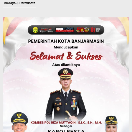
Budaya & Pariwisata
Bunda PAUD Banjarmasin Ajak Anak
Belajar Sambil Lihat Satwa, Jelajah
Literasi di Taman Jahri Saleh
Agustus 9, 2026
Advertorial
Dinas Kehutanan Kalsel
Api Sempat Berkobar, Karhutla di
Tahura Sultan Adam Berhasil
Dikendalikan
Agustus 8, 2026
Advertorial
Pemkab Tanahlaut
Delegasi Kementerian LH Kunjungi
Tanahlaut, Bupati Rahmat Paparkan
Potensi 363 Ribu Hektare Wilayah