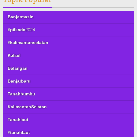
Banjarmasin
#pilkada2024
#kalimantanselatan
Kalsel
Balangan
Banjarbaru
Tanahbumbu
KalimantanSelatan
Tanahlaut
#tanahlaut