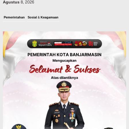
Agustus 8, 2026
Pemerintahan
Sosial & Keagamaan
Banjarmasin Pilot Project Perlinsos
Digital, Target 30 Persen IKD Masih
Jauh, Komisi II DPR Turun Tangan
Agustus 7, 2026
Dinas PUPR Kalsel
Headline
Pembangunan
Jalan Veteran Km 5,5 Sungai Lulut
Dibuka Pasca Retak dan Amblas,
Angkutan Bertonase 6 Ton Lebih Tak
Diperbolehkan Melintas
Agustus 7, 2026
Headline