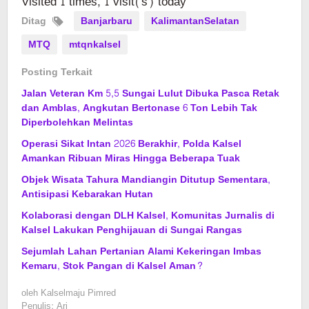
Visited 1 times, 1 visit(s) today
Ditag
Banjarbaru
KalimantanSelatan
MTQ
mtqnkalsel
Posting Terkait
Jalan Veteran Km 5,5 Sungai Lulut Dibuka Pasca Retak
dan Amblas, Angkutan Bertonase 6 Ton Lebih Tak
Diperbolehkan Melintas
Operasi Sikat Intan 2026 Berakhir, Polda Kalsel
Amankan Ribuan Miras Hingga Beberapa Tuak
Objek Wisata Tahura Mandiangin Ditutup Sementara,
Antisipasi Kebarakan Hutan
Kolaborasi dengan DLH Kalsel, Komunitas Jurnalis di
Kalsel Lakukan Penghijauan di Sungai Rangas
Sejumlah Lahan Pertanian Alami Kekeringan Imbas
Kemaru, Stok Pangan di Kalsel Aman?
oleh
Kalselmaju Pimred
Penulis: Ari