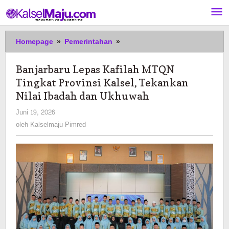
Lewati
ke
konten
Banjarbaru
Homepage
»
Pemerintahan
»
Lepas
Kafilah
Banjarbaru Lepas Kafilah MTQN
MTQN
Tingkat Provinsi Kalsel, Tekankan
Tingkat
Provinsi
Nilai Ibadah dan Ukhuwah
Kalsel,
oleh
Juni 19, 2026
Tekankan
Kalselmaju
oleh
Kalselmaju Pimred
Nilai
Pimred
Ibadah
dan
Ukhuwah