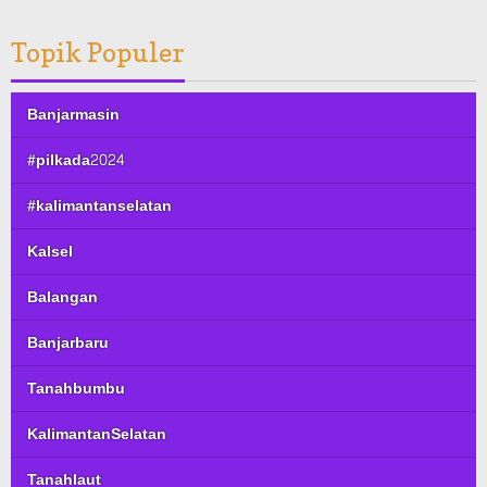
Topik Populer
Banjarmasin
#pilkada2024
#kalimantanselatan
Kalsel
Balangan
Banjarbaru
Tanahbumbu
KalimantanSelatan
Tanahlaut