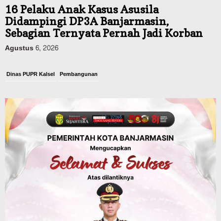
16 Pelaku Anak Kasus Asusila
Didampingi DP3A Banjarmasin,
Sebagian Ternyata Pernah Jadi Korban
Agustus 6, 2026
Dinas PUPR Kalsel
Pembangunan
Tindak Lanjut Pascakecelakaan Maut,
Pemerintah Janji Tingkatkan Fasilitas
Keselamatan Jalan Alternatif
Banjarbaru–Batulicin
Agustus 6, 2026
Dinas Kehutanan Kalsel
Tahura Sultan Adam Sempat Alami
Kebakaran Lahan, Api Berhasil
Dipadamkan, Kadishut Kalsel