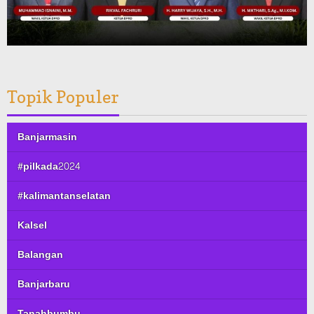
Topik Populer
Banjarmasin
#pilkada2024
#kalimantanselatan
Kalsel
Balangan
Banjarbaru
Tanahbumbu