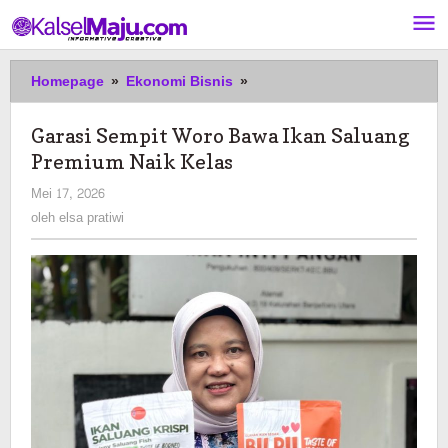
Lewati
ke
konten
Garasi
Homepage
»
Ekonomi Bisnis
»
Sempit
Woro
Garasi Sempit Woro Bawa Ikan Saluang
Bawa
Premium Naik Kelas
Ikan
Saluang
oleh
Mei 17, 2026
Premium
elsa
oleh
elsa pratiwi
Naik
pratiwi
Kelas