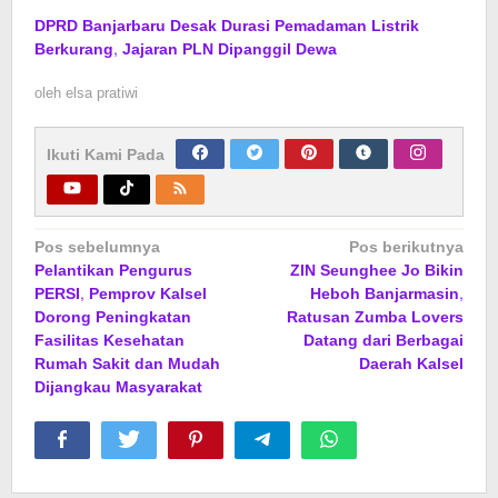
DPRD Banjarbaru Desak Durasi Pemadaman Listrik
Berkurang, Jajaran PLN Dipanggil Dewa
oleh
elsa pratiwi
Ikuti Kami Pada
Navigasi
Pos sebelumnya
Pos berikutnya
Pelantikan Pengurus
ZIN Seunghee Jo Bikin
pos
PERSI, Pemprov Kalsel
Heboh Banjarmasin,
Dorong Peningkatan
Ratusan Zumba Lovers
Fasilitas Kesehatan
Datang dari Berbagai
Rumah Sakit dan Mudah
Daerah Kalsel
Dijangkau Masyarakat