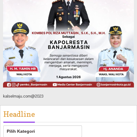
Memimpin Langsung Aksi di Lapangan
Agustus 6, 2026
Advertorial
Pemkab Balangan
Silaturahmi ke DPRD Balangan, Kapolres
AKBP Arif Mansyur Perkuat Koordinasi
Keamanan Daerah
Agustus 6, 2026
kalselmaju.com@2023
Headline
Headline