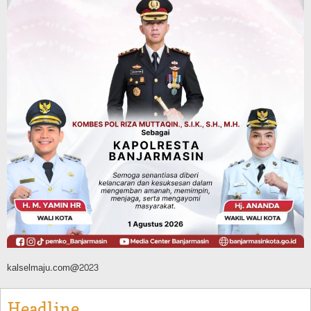
Kesepakatan, Perubahan APBD 2026
Segera Diproses ke Gubernur Kalsel
Agustus 10, 2026
Headline
Pembangunan
Bangunan TPA Darul Falah Cempaka
Direnovasi, Dua Dekade Lebih Belum
Pernah Direhabilitasi Total
Agustus 10, 2026
kalselmaju.com@2023
Headline