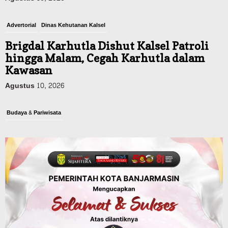
Advertorial
Dinas Kehutanan Kalsel
Brigdal Karhutla Dishut Kalsel Patroli
hingga Malam, Cegah Karhutla dalam
Kawasan
Agustus 10, 2026
Budaya & Pariwisata
900 Peserta Ramaikan Wali Kota Cup
Kicau Mania Banjarmasin, Total Hadiah
Rp40 Juta
Agustus 10, 2026
Advertorial
Pemkab Balangan
Rapat Paripurna Balangan Capai