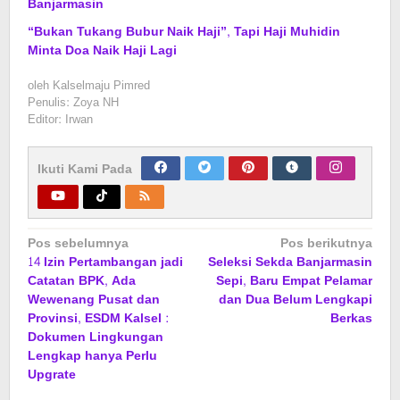
Banjarmasin
“Bukan Tukang Bubur Naik Haji”, Tapi Haji Muhidin
Minta Doa Naik Haji Lagi
oleh
Kalselmaju Pimred
Penulis: Zoya NH
Editor: Irwan
Ikuti Kami Pada
Navigasi
Pos sebelumnya
Pos berikutnya
14 Izin Pertambangan jadi
Seleksi Sekda Banjarmasin
pos
Catatan BPK, Ada
Sepi, Baru Empat Pelamar
Wewenang Pusat dan
dan Dua Belum Lengkapi
Provinsi, ESDM Kalsel :
Berkas
Dokumen Lingkungan
Lengkap hanya Perlu
Upgrate