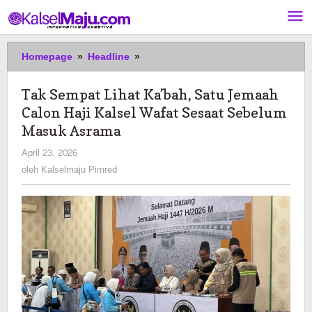
Lewati
ke
konten
Tak
Homepage
»
Headline
»
Sempat
Lihat
Tak Sempat Lihat Ka’bah, Satu Jemaah
Ka’bah,
Calon Haji Kalsel Wafat Sesaat Sebelum
Satu
Jemaah
Masuk Asrama
Calon
oleh
April 23, 2026
Haji
Kalselmaju
oleh
Kalselmaju Pimred
Kalsel
Pimred
Wafat
Sesaat
Sebelum
Masuk
Asrama