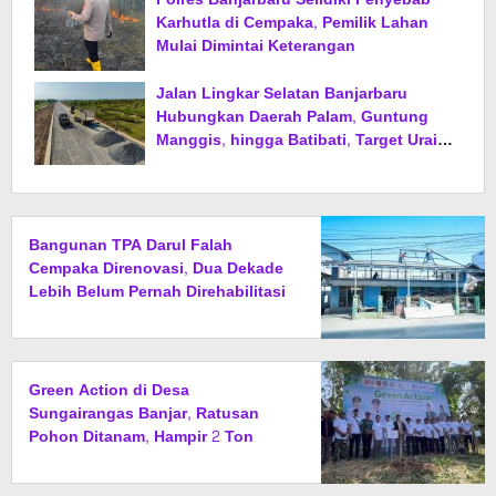
Karhutla di Cempaka, Pemilik Lahan
Mulai Dimintai Keterangan
Jalan Lingkar Selatan Banjarbaru
Hubungkan Daerah Palam, Guntung
Manggis, hingga Batibati, Target Urai
Kemacetan dan Buka Kawasan Baru
Bangunan TPA Darul Falah
Cempaka Direnovasi, Dua Dekade
Lebih Belum Pernah Direhabilitasi
Total
Green Action di Desa
Sungairangas Banjar, Ratusan
Pohon Ditanam, Hampir 2 Ton
Sampah Terkumpul dari Penukaran
dengan Sembako