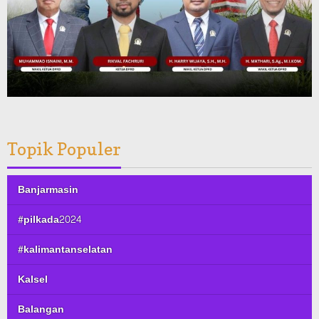
Topik Populer
Banjarmasin
#pilkada2024
#kalimantanselatan
Kalsel
Balangan