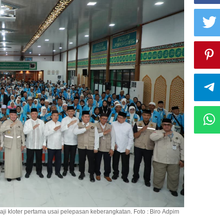
ji kloter pertama usai pelepasan keberangkatan. Foto : Biro Adpim