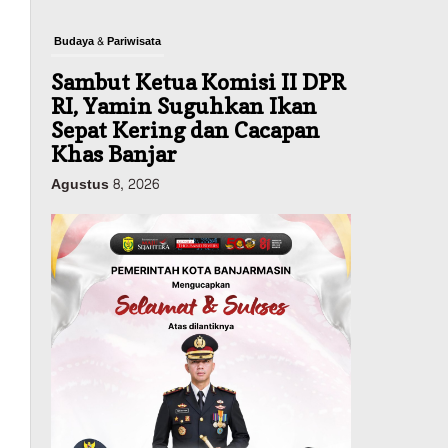
Budaya & Pariwisata
Sambut Ketua Komisi II DPR
RI, Yamin Suguhkan Ikan
Sepat Kering dan Cacapan
Khas Banjar
Agustus 8, 2026
Pemerintahan
Sosial & Keagamaan
Banjarmasin Pilot Project
Perlinsos Digital, Target 30
Persen IKD Masih Jauh,
Komisi II DPR Turun
Tangan
Agustus 7, 2026