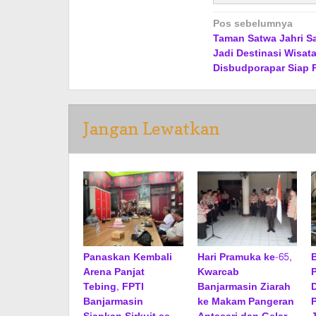
Navigasi
Pos sebelumnya
Taman Satwa Jahri S
pos
Jadi Destinasi Wisata
Disbudporapar Siap 
Jangan Lewatkan
Panaskan Kembali
Hari Pramuka ke-65,
Arena Panjat
Kwarcab
Tebing, FPTI
Banjarmasin Ziarah
D
Banjarmasin
ke Makam Pangeran