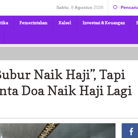
Sabtu, 8 Agustus 2026
Pencari
itika
Pemerintahan
Kalsel
Investasi & Keuangan
bur Naik Haji”, Tapi
ta Doa Naik Haji Lagi