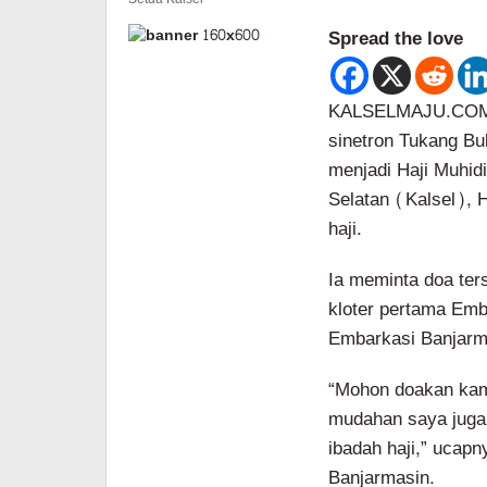
Spread the love
KALSELMAJU.COM, 
sinetron Tukang Bu
menjadi Haji Muhid
Selatan (Kalsel), 
haji.
Ia meminta doa ter
kloter pertama Emb
Embarkasi Banjarm
“Mohon doakan kam
mudahan saya juga 
ibadah haji,” ucapn
Banjarmasin.