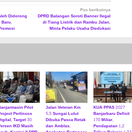
Pos berikutnya
aleh Didorong
DPRD Balangan Soroti Banner Ilegal
 Baru,
di Tiang Listrik dan Rambu Jalan,
Promosi
Minta Pelaku Usaha Diedukasi
Banjarmasin Pilot
Jalan Veteran Km
KUA-PPAS 2027
Project Perlinsos
5,5 Sungai Lulut
Banjarbaru Defisit
igital, Target 30
Dibuka Pasca Retak
170 Miliar,
Persen IKD Masih
dan Amblas,
Pendapatan 1,2