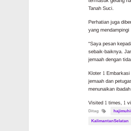
termasuk gelang haj
Tanah Suci.
Perhatian juga dib
yang mendampingi
“Saya pesan kepada
sebaik-baiknya. J
jemaah dengan tidak
Kloter 1 Embarkasi 
jemaah dan petugas
menunaikan ibadah 
Visited 1 times, 1 v
Ditag
hajimuhi
KalimantanSelatan