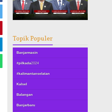
Topik Populer
Banjarmasin
#pilkada2024
#kalimantanselatan
Kalsel
Balangan
Banjarbaru