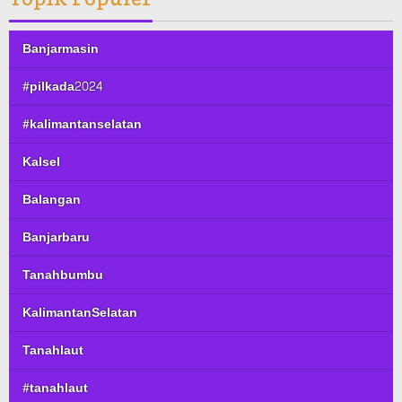
Banjarmasin
#pilkada2024
#kalimantanselatan
Kalsel
Balangan
Banjarbaru
Tanahbumbu
KalimantanSelatan
Tanahlaut
#tanahlaut