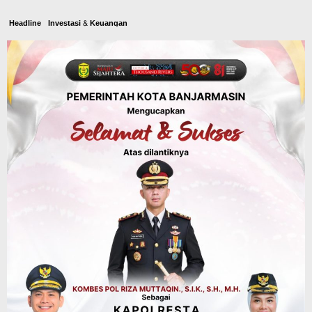
Headline
Investasi & Keuangan
KUA-PPAS 2027 Banjarbaru Defisit 170
Miliar, Pendapatan 1,2 Triliun Belanja
1,37 Triliun, Tutup Kekurangan dari
SiLPA
Agustus 7, 2026
Kalsel
Operasi Sikat Intan 2026 Berakhir, Polda
Kalsel Amankan Ribuan Miras Hingga
Beberapa Tuak
Agustus 7, 2026
Pemerintahan
Sosial & Keagamaan
Banjarmasin Pilot Project Perlinsos