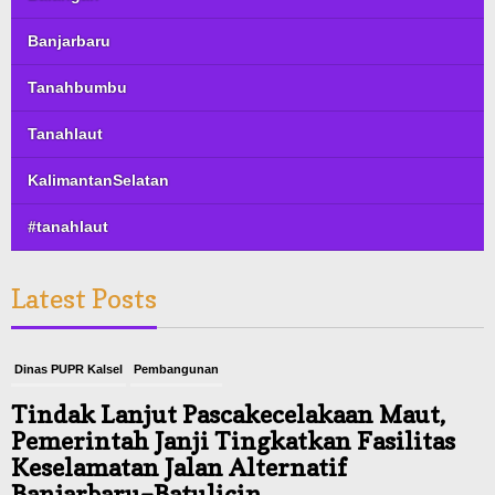
Banjarbaru
Tanahbumbu
Tanahlaut
KalimantanSelatan
#tanahlaut
Latest Posts
Dinas PUPR Kalsel
Pembangunan
Tindak Lanjut Pascakecelakaan Maut,
Pemerintah Janji Tingkatkan Fasilitas
Keselamatan Jalan Alternatif
Banjarbaru–Batulicin