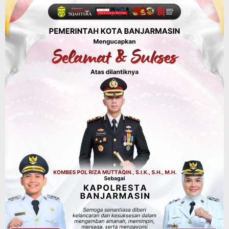
Silaturahmi ke DPRD Balangan, Kapolres
AKBP Arif Mansyur Perkuat Koordinasi
Keamanan Daerah
Agustus 6, 2026
Advertorial
Pemkab Balangan
Disporapar Balangan Bekali Pokdarwis
Pelatihan Rescue, BASARNAS Tabalong
Jadi Instruktur
Agustus 6, 2026
Sosial & Keagamaan
16 Pelaku Anak Kasus Asusila
Didampingi DP3A Banjarmasin,
Sebagian Ternyata Pernah Jadi Korban
Agustus 6, 2026