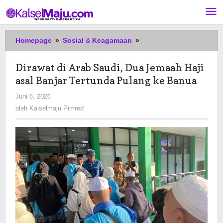
Lewati
ke
konten
Dirawat
Homepage
»
Sosial & Keagamaan
»
di
Arab
Dirawat di Arab Saudi, Dua Jemaah Haji
Saudi,
asal Banjar Tertunda Pulang ke Banua
Dua
Jemaah
oleh
Juni 6, 2026
Haji
Kalselmaju
oleh
Kalselmaju Pimred
asal
Pimred
Banjar
Tertunda
Pulang
ke
Banua