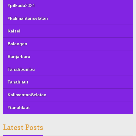
#pilkada2024
#kalimantanselatan
Kalsel
Balangan
Banjarbaru
Tanahbumbu
Tanahlaut
KalimantanSelatan
#tanahlaut
Latest Posts