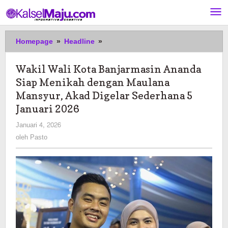
Lewati
ke
konten
Wakil
Homepage
»
Headline
»
Wali
Kota
Wakil Wali Kota Banjarmasin Ananda
Banjarmasin
Siap Menikah dengan Maulana
Ananda
Siap
Mansyur, Akad Digelar Sederhana 5
Menikah
Januari 2026
dengan
oleh
Januari 4, 2026
Maulana
Pasto
Mansyur,
oleh
Pasto
Akad
Digelar
Sederhana
5
Januari
2026