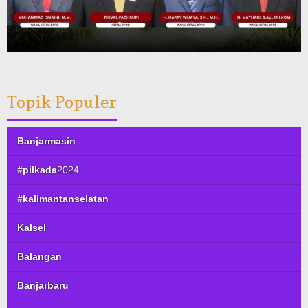
Topik Populer
Banjarmasin
#pilkada2024
#kalimantanselatan
Kalsel
Balangan
Banjarbaru