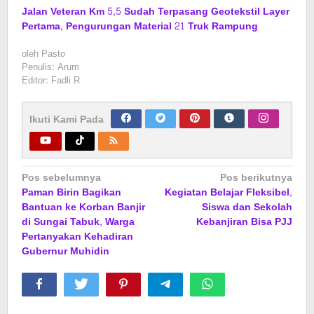
Jalan Veteran Km 5,5 Sudah Terpasang Geotekstil Layer
Pertama, Pengurungan Material 21 Truk Rampung
oleh
Pasto
Penulis: Arum
Editor: Fadli R
Ikuti Kami Pada
Navigasi
Pos sebelumnya
Pos berikutnya
Paman Birin Bagikan
Kegiatan Belajar Fleksibel,
pos
Bantuan ke Korban Banjir
Siswa dan Sekolah
di Sungai Tabuk, Warga
Kebanjiran Bisa PJJ
Pertanyakan Kehadiran
Gubernur Muhidin