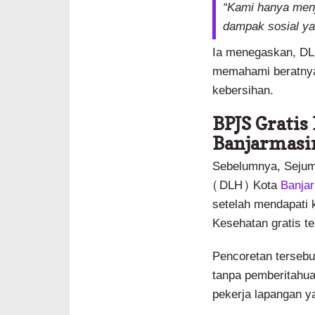
“Kami hanya menj
dampak sosial ya
Ia menegaskan, DLH
memahami beratnya
kebersihan.
BPJS Gratis
Banjarmasi
Sebelumnya, Sejum
(DLH) Kota
Banjar
setelah mendapati
Kesehatan gratis te
Pencoretan tersebu
tanpa pemberitahua
pekerja lapangan yan