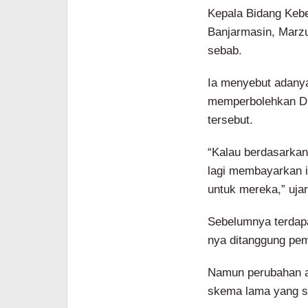
Kepala Bidang Keb
Banjarmasin, Marzu
sebab.
Ia menyebut adanya 
memperbolehkan DL
tersebut.
“Kalau berdasarkan
lagi membayarkan 
untuk mereka,” uja
Sebelumnya terdapa
nya ditanggung pem
Namun perubahan a
skema lama yang se