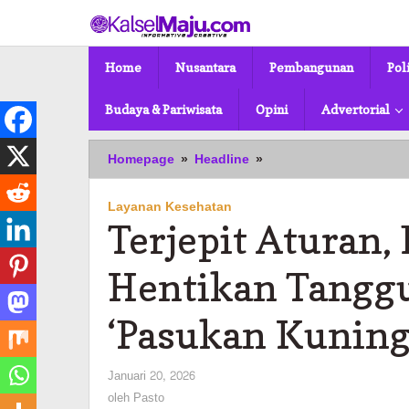
Lewati
ke
konten
Home
Nusantara
Pembangunan
Pol
Budaya & Pariwisata
Opini
Advertorial
Terjepit
Homepage
»
Headline
»
Aturan,
DLH
Layanan Kesehatan
Banjarmasin
Terjepit Aturan
Hentikan
Tanggungan
BPJS
Hentikan Tanggu
1.400
'Pasukan
‘Pasukan Kuning
Kuning'
oleh
Januari 20, 2026
Pasto
oleh
Pasto