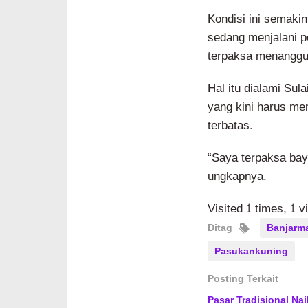
Kondisi ini semaki
sedang menjalani p
terpaksa menanggun
Hal itu dialami Su
yang kini harus me
terbatas.
“Saya terpaksa baya
ungkapnya.
Visited 1 times, 1 v
Ditag
Banjarm
Pasukankuning
Posting Terkait
Pasar Tradisional Na