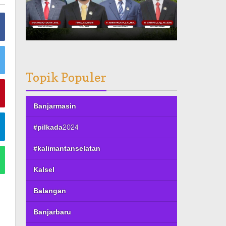
Topik Populer
Banjarmasin
#pilkada2024
#kalimantanselatan
Kalsel
Balangan
Banjarbaru