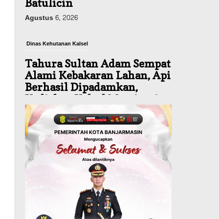
Batulicin
Agustus 6, 2026
Dinas Kehutanan Kalsel
Tahura Sultan Adam Sempat
Alami Kebakaran Lahan, Api
Berhasil Dipadamkan,
Kadishut Kalsel Memimpin
Langsung Aksi di Lapangan
Agustus 6, 2026
Advertorial
Pemkab Balangan
Silaturahmi ke DPRD
Balangan, Kapolres AKBP
Arif Mansyur Perkuat
Koordinasi Keamanan
Daerah