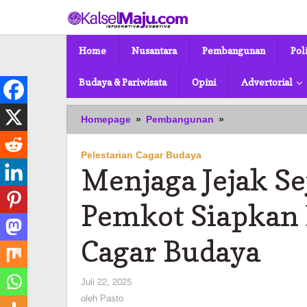
Lewati
ke
konten
Home
Nusantara
Pembangunan
Pol
Budaya & Pariwisata
Opini
Advertorial
Menjaga
Homepage
»
Pembangunan
»
Jejak
Sejarah
Pelestarian Cagar Budaya
Banjarmasin:
Menjaga Jejak Se
Pemkot
Siapkan
Ekspose
Pemkot Siapkan 
Penetapan
Cagar
Cagar Budaya
Budaya
oleh
Juli 22, 2025
Pasto
oleh
Pasto