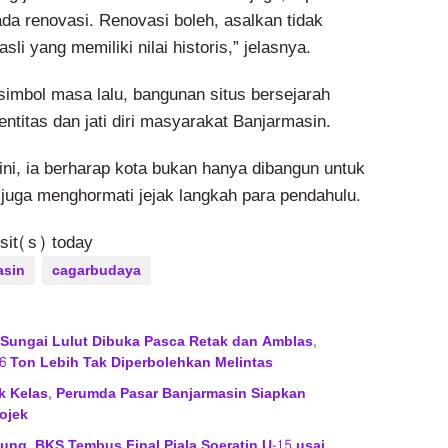
 ada renovasi. Renovasi boleh, asalkan tidak
li yang memiliki nilai historis,” jelasnya.
simbol masa lalu, bangunan situs bersejarah
entitas dan jati diri masyarakat Banjarmasin.
 ini, ia berharap kota bukan hanya dibangun untuk
 juga menghormati jejak langkah para pendahulu.
isit(s) today
asin
cagarbudaya
 Sungai Lulut Dibuka Pasca Retak dan Amblas,
6 Ton Lebih Tak Diperbolehkan Melintas
ik Kelas, Perumda Pasar Banjarmasin Siapkan
ojek
ng, BKS Tembus Final Piala Soeratin U-15 usai