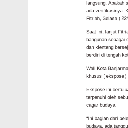
langsung. Apakah s
ada verifikasinya. 
Fitriah, Selasa (22
Saat ini, lanjut Fi
bangunan sebagai ob
dan klenteng berse
berdiri di tengah ko
Wali Kota Banjarma
khusus (ekspose) d
Ekspose ini bertuj
terpenuhi oleh seb
cagar budaya.
“Ini bagian dari pe
budaya, ada tanggu