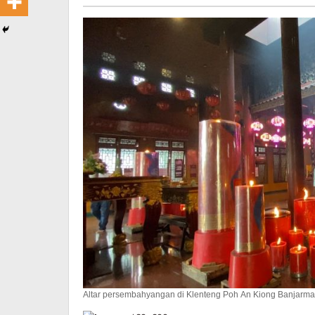
Altar persembahyangan di Klenteng Poh An Kiong Banjarmas