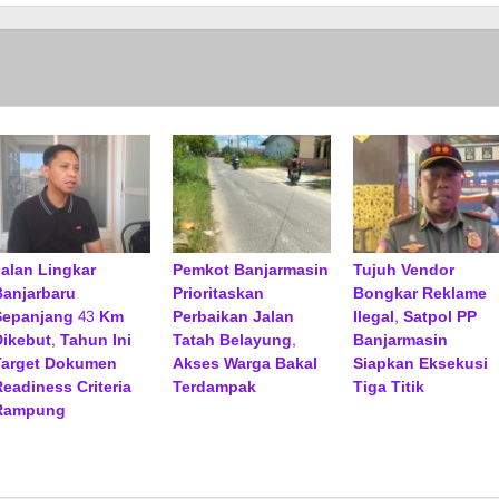
Jalan Lingkar
Pemkot Banjarmasin
Tujuh Vendor
Banjarbaru
Prioritaskan
Bongkar Reklame
Sepanjang 43 Km
Perbaikan Jalan
Ilegal, Satpol PP
Dikebut, Tahun Ini
Tatah Belayung,
Banjarmasin
Target Dokumen
Akses Warga Bakal
Siapkan Eksekusi
Readiness Criteria
Terdampak
Tiga Titik
Rampung