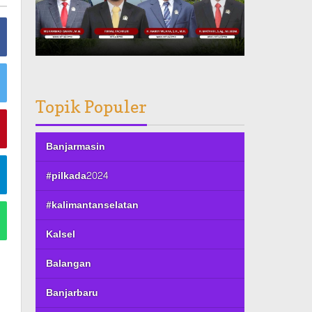
Topik Populer
Banjarmasin
#pilkada2024
#kalimantanselatan
Kalsel
Balangan
Banjarbaru