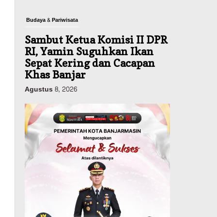
Budaya & Pariwisata
Sambut Ketua Komisi II DPR
RI, Yamin Suguhkan Ikan
Sepat Kering dan Cacapan
Khas Banjar
Agustus 8, 2026
Pemerintahan
Sosial & Keagamaan
Banjarmasin Pilot Project
Perlinsos Digital, Target 30
Persen IKD Masih Jauh,
Komisi II DPR Turun
Tangan
Agustus 7, 2026