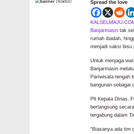
Spread the love
KALSELMAJU.COM
Banjarmasin
tak se
rumah ibadah, hingg
menjadi saksi bisu
Untuk menjaga waris
Banjarmasin melal
Pariwisata tengah 
bangunan sebagai 
Plt Kepala Dinas, 
berlangsung secara 
tergabung dalam T
“Biasanya ada tim 