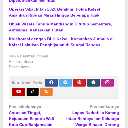
Diperbolehkan Melintas
Operasi Sikat Intan 2026 Berakhir, Polda Kalsel
Amankan Ribuan Miras Hingga Beberapa Tuak
Objek Wisata Tahura Mandiangin Ditutup Sementara,
Antisipasi Kebarakan Hutan
Kolaborasi dengan DLH Kalsel, Komunitas Jurnalis di
Kalsel Lakukan Penghijauan di Sungai Rangas
oleh
Kalselmaju Pimred
Penulis: Riska
Editor: Irwan
Ikuti Kami Pada
Navigasi
Pos sebelumnya
Pos berikutnya
Antusias Tinggi,
Lapas Narkotika Karang
pos
Kejuaraan Esports Wali
Intan Berdayakan Keluarga
Kota Cup Banjarmasin
Warga Binaan, Dorong