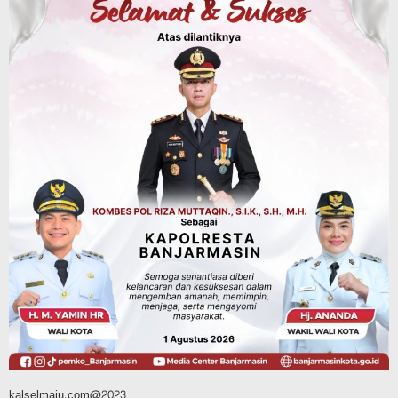
Sosial & Keagamaan
Hari Pramuka ke-65, Kwarcab
Banjarmasin Ziarah ke Makam Pangeran
Antasari dan Gelar Ulang Janji
Agustus 8, 2026
Advertorial
Dinas Kehutanan Kalsel
Api Sempat Berkobar, Karhutla di
Tahura Sultan Adam Berhasil
Dikendalikan
Agustus 8, 2026
kalselmaju.com@2023