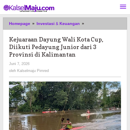
Lewati
ke
konten
Kejuaraan
Homepage
»
Investasi & Keuangan
»
Dayung
Wali
Kejuaraan Dayung Wali Kota Cup,
Kota
Diikuti Pedayung Junior dari 3
Cup,
Diikuti
Provinsi di Kalimantan
Pedayung
oleh
Juni 7, 2026
Junior
Kalselmaju
oleh
Kalselmaju Pimred
dari
Pimred
3
Provinsi
di
Kalimantan