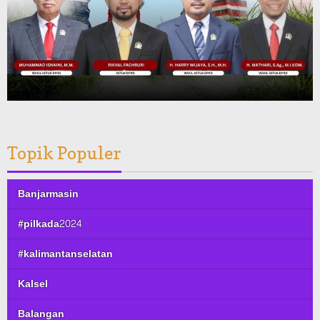
Topik Populer
Banjarmasin
#pilkada2024
#kalimantanselatan
Kalsel
Balangan