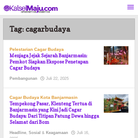
Lewati
ke
konten
Tag:
cagarbudaya
Pelestarian Cagar Budaya
Menjaga Jejak Sejarah Banjarmasin:
Pemkot Siapkan Ekspose Penetapan
Cagar Budaya
oleh
Pembangunan
Juli 22, 2025
Pasto
Cagar Budaya Kota Banjarmasin
Tempekong Pasar, Klenteng Tertua di
Banjarmasin yang Kini Jadi Cagar
Budaya: Dari Titipan Patung Dewa hingga
Selamat dari Bom
Headline
,
Sosial & Keagamaan
Juli 16,