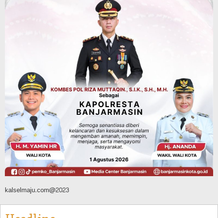
Kesepakatan, Perubahan APBD 2026
Segera Diproses ke Gubernur Kalsel
Agustus 10, 2026
Headline
Pembangunan
Bangunan TPA Darul Falah Cempaka
Direnovasi, Dua Dekade Lebih Belum
Pernah Direhabilitasi Total
Agustus 10, 2026
kalselmaju.com@2023