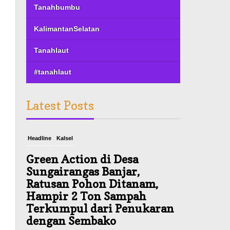
Tanahbumbu
KalimantanSelatan
Tanahlaut
#tanahlaut
Latest Posts
Headline
Kalsel
Green Action di Desa
Sungairangas Banjar,
Ratusan Pohon Ditanam,
Hampir 2 Ton Sampah
Terkumpul dari Penukaran
dengan Sembako