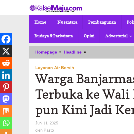
Lewati
ke
konten
Home
Nusantara
Pembangunan
Pol
Budaya & Pariwisata
Opini
Advertorial
Warga
Homepage
»
Headline
»
Banjarmasin
Kirim
Layanan Air Bersih
Surat
Warga Banjarmas
Terbuka
ke
Wali
Terbuka ke Wali 
Kota:
“Air
pun Kini Jadi K
Mengalir
pun
Kini
oleh
Juni 11, 2025
Jadi
Pasto
oleh
Pasto
Kemewahan”