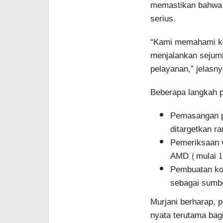
memastikan bahwa 
serius.
“Kami memahami kel
menjalankan sejuml
pelayanan,” jelasny
Beberapa langkah p
Pemasangan pi
ditargetkan r
Pemeriksaan v
AMD (mulai 1
Pembuatan kon
sebagai sumber
Murjani berharap, 
nyata terutama bag