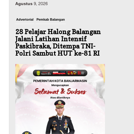
Agustus 9, 2026
Advertorial
Pemkab Balangan
28 Pelajar Halong Balangan
Jalani Latihan Intensif
Paskibraka, Ditempa TNI-
Polri Sambut HUT ke-81 RI
Agustus 9, 2026
Budaya & Pariwisata
900 Peserta Ramaikan Wali
Kota Cup Kicau Mania
Banjarmasin, Total Hadiah
Rp40 Juta
Agustus 10, 2026