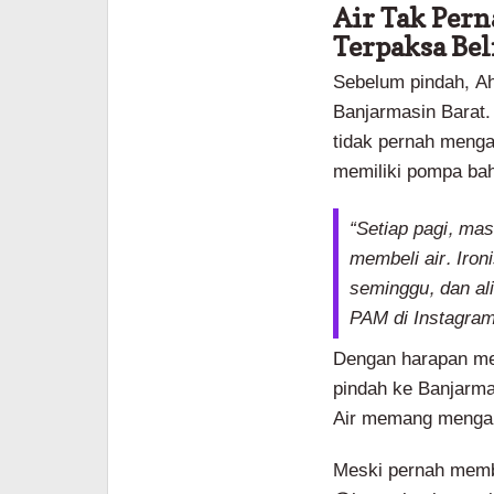
Air Tak Per
Terpaksa Bel
Sebelum pindah, Ah
Banjarmasin Barat. 
tidak pernah menga
memiliki pompa bahk
“Setiap pagi, ma
membeli air. Iron
seminggu, dan al
PAM di Instagra
Dengan harapan men
pindah ke Banjarma
Air memang mengalir
Meski pernah memb