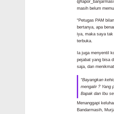
@lapor_banjarmasin
masih belum memu
“Petugas PAM bilang
bertanya, apa bena
iya, maka saya tak 
terbuka.
Ia juga menyentil 
pejabat yang bisa
saja, dan menikmat
“Bayangkan kehid
mengalir? Yang pa
Bapak dan Ibu se
Menanggapi keluha
Bandarmasih, Murj