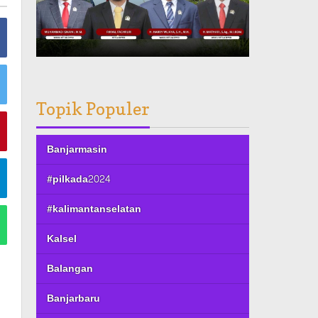
Topik Populer
Banjarmasin
#pilkada2024
#kalimantanselatan
Kalsel
Balangan
Banjarbaru