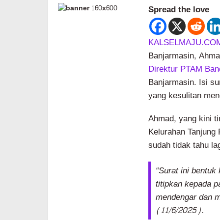
Spread the love
KALSELMAJU.COM
Banjarmasin, Ahmad
Direktur PTAM Ban
Banjarmasin. Isi su
yang kesulitan men
Ahmad, yang kini t
Kelurahan Tanjung
sudah tidak tahu l
“Surat ini bentu
titipkan kepada 
mendengar dan me
(11/6/2025).