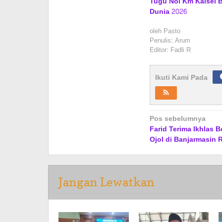
Tugu Nol Km Kalsel B
Dunia 2026
oleh
Pasto
Penulis: Arum
Editor: Fadli R
Ikuti Kami Pada
Navigasi
Pos sebelumnya
Farid Terima Ikhlas 
pos
Ojol di Banjarmasin 
Jangan Lewatkan