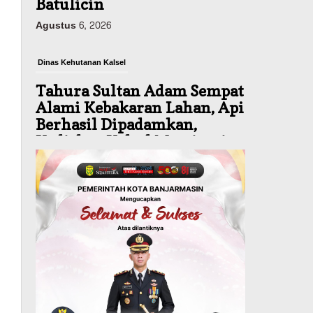
Batulicin
Agustus 6, 2026
Dinas Kehutanan Kalsel
Tahura Sultan Adam Sempat
Alami Kebakaran Lahan, Api
Berhasil Dipadamkan,
Kadishut Kalsel Memimpin
Langsung Aksi di Lapangan
Agustus 6, 2026
Advertorial
Pemkab Balangan
Silaturahmi ke DPRD
Balangan, Kapolres AKBP
Arif Mansyur Perkuat
Koordinasi Keamanan
Daerah