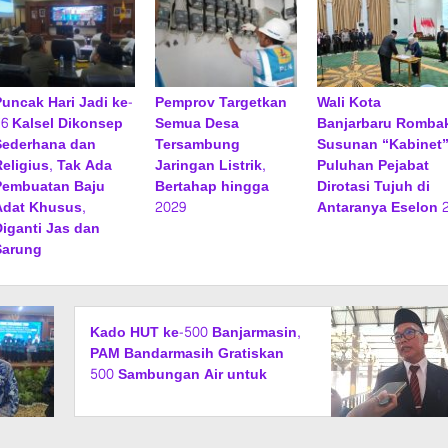
Puncak Hari Jadi ke-
Pemprov Targetkan
Wali Kota
76 Kalsel Dikonsep
Semua Desa
Banjarbaru Romba
Sederhana dan
Tersambung
Susunan “Kabinet”
Religius, Tak Ada
Jaringan Listrik,
Puluhan Pejabat
Pembuatan Baju
Bertahap hingga
Dirotasi Tujuh di
Adat Khusus,
2029
Antaranya Eselon 
Diganti Jas dan
Sarung
Kado HUT ke-500 Banjarmasin,
PAM Bandarmasih Gratiskan
500 Sambungan Air untuk
Warga Desil 1