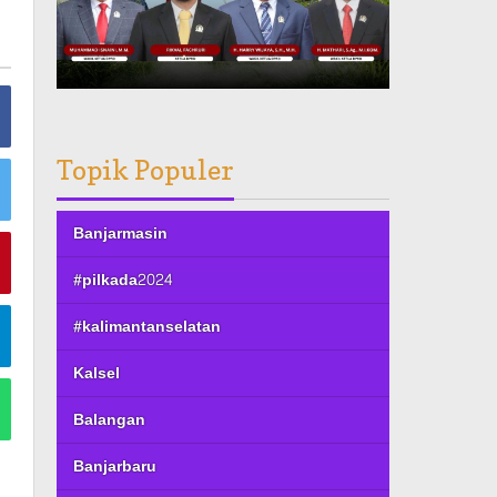
Topik Populer
Banjarmasin
#pilkada2024
#kalimantanselatan
Kalsel
Balangan
Banjarbaru