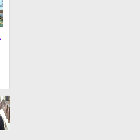
k
,
2