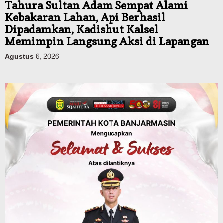
Tahura Sultan Adam Sempat Alami
Kebakaran Lahan, Api Berhasil
Dipadamkan, Kadishut Kalsel
Memimpin Langsung Aksi di Lapangan
Agustus 6, 2026
Advertorial
Pemkab Balangan
Silaturahmi ke DPRD Balangan, Kapolres
AKBP Arif Mansyur Perkuat Koordinasi
Keamanan Daerah
Agustus 6, 2026
Advertorial
Pemkab Balangan
Disporapar Balangan Bekali Pokdarwis
Pelatihan Rescue, BASARNAS Tabalong
Jadi Instruktur