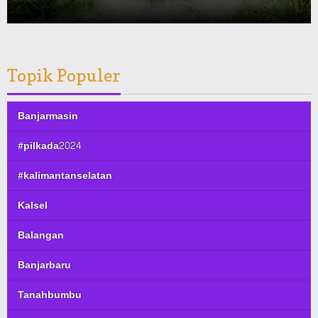
Topik Populer
Banjarmasin
#pilkada2024
#kalimantanselatan
Kalsel
Balangan
Banjarbaru
Tanahbumbu