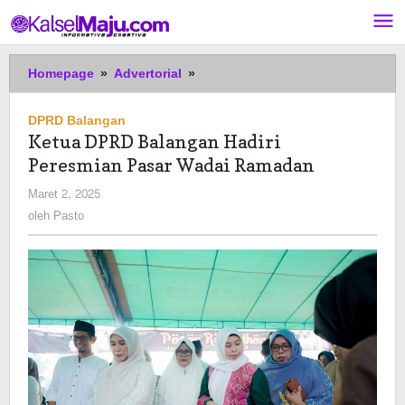
Lewati
ke
konten
Ketua
Homepage
»
Advertorial
»
DPRD
Balangan
DPRD Balangan
Hadiri
Ketua DPRD Balangan Hadiri
Peresmian
Peresmian Pasar Wadai Ramadan
Pasar
Wadai
oleh
Maret 2, 2025
Ramadan
Pasto
oleh
Pasto