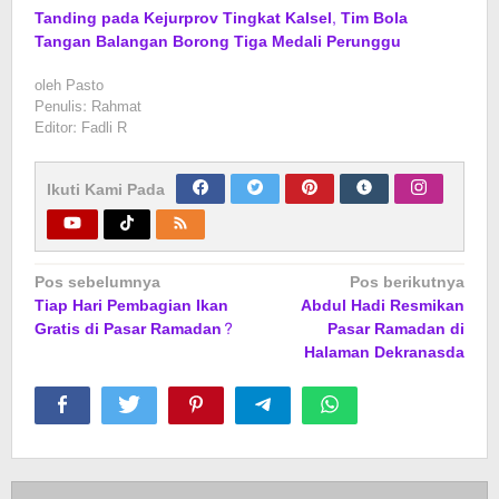
Tanding pada Kejurprov Tingkat Kalsel, Tim Bola
Tangan Balangan Borong Tiga Medali Perunggu
oleh
Pasto
Penulis: Rahmat
Editor: Fadli R
Ikuti Kami Pada
Navigasi
Pos sebelumnya
Pos berikutnya
Tiap Hari Pembagian Ikan
Abdul Hadi Resmikan
pos
Gratis di Pasar Ramadan?
Pasar Ramadan di
Halaman Dekranasda