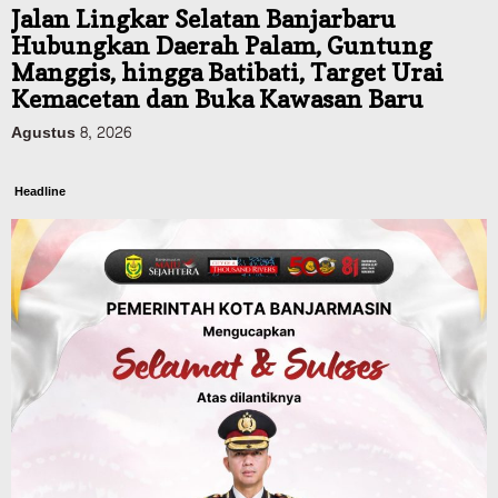
Jalan Lingkar Selatan Banjarbaru
Hubungkan Daerah Palam, Guntung
Manggis, hingga Batibati, Target Urai
Kemacetan dan Buka Kawasan Baru
Agustus 8, 2026
Headline
Panaskan Kembali Arena Panjat Tebing,
FPTI Banjarmasin Siapkan Sirkuit se-
Kalsel
Agustus 8, 2026
Sosial & Keagamaan
Hari Pramuka ke-65, Kwarcab
Banjarmasin Ziarah ke Makam Pangeran
Antasari dan Gelar Ulang Janji