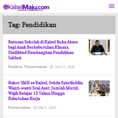
Lewati
ke
konten
Tag:
Pendidikan
Ratusan Sekolah di Kalsel Buka Akses
bagi Anak Berkebutuhan Khusus,
Disdikbud Kembangkan Pendidikan
Inklusi
oleh
Headline
,
Pemerintahan
Juni 17, 2026
Kalselmaju
Pimred
Rakor SMK se Kalsel, Sekda Syarifuddin
Wanti-wanti Soal Aset, Jumlah Murid,
Wajib Belajar 13 Tahun Hingga
Kebutuhan Kerja
oleh
Pemerintahan
Mei 6, 2026
Kalselmaju
Pimred