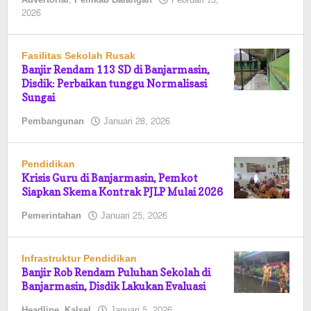
Advertorial
,
Pemkab Balangan
Februari 13,
oleh
2026
Pasto
Fasilitas Sekolah Rusak
Banjir Rendam 113 SD di Banjarmasin,
Disdik: Perbaikan tunggu Normalisasi
Sungai
oleh
Pembangunan
Januari 28, 2026
Pasto
Pendidikan
Krisis Guru di Banjarmasin, Pemkot
Siapkan Skema Kontrak PJLP Mulai 2026
oleh
Pemerintahan
Januari 25, 2026
Pasto
Infrastruktur Pendidikan
Banjir Rob Rendam Puluhan Sekolah di
Banjarmasin, Disdik Lakukan Evaluasi
oleh
Headline
,
Kalsel
Januari 5, 2026