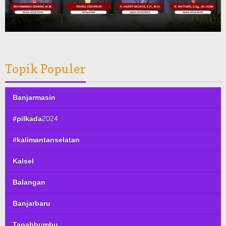
Topik Populer
Banjarmasin
#pilkada2024
#kalimantanselatan
Kalsel
Balangan
Banjarbaru
Tanahbumbu