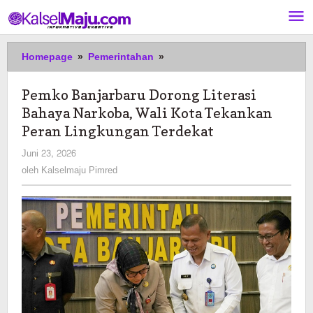
Lewati
ke
konten
Pemko
Homepage
»
Pemerintahan
»
Banjarbaru
Dorong
Pemko Banjarbaru Dorong Literasi
Literasi
Bahaya Narkoba, Wali Kota Tekankan
Bahaya
Narkoba,
Peran Lingkungan Terdekat
Wali
oleh
Juni 23, 2026
Kota
Kalselmaju
oleh
Kalselmaju Pimred
Tekankan
Pimred
Peran
Lingkungan
Terdekat