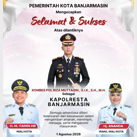
Banjarbaru–Batulicin
Agustus 6, 2026
Dinas Kehutanan Kalsel
Tahura Sultan Adam Sempat Alami
Kebakaran Lahan, Api Berhasil
Dipadamkan, Kadishut Kalsel
Memimpin Langsung Aksi di Lapangan
Agustus 6, 2026
Advertorial
Pemkab Balangan
Silaturahmi ke DPRD Balangan, Kapolres
AKBP Arif Mansyur Perkuat Koordinasi
Keamanan Daerah
Agustus 6, 2026