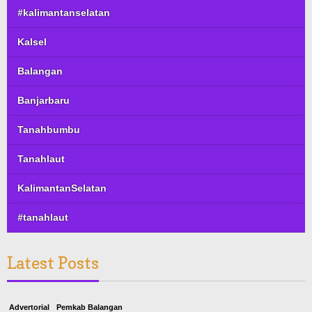
#kalimantanselatan
Kalsel
Balangan
Banjarbaru
Tanahbumbu
Tanahlaut
KalimantanSelatan
#tanahlaut
Latest Posts
Advertorial
Pemkab Balangan