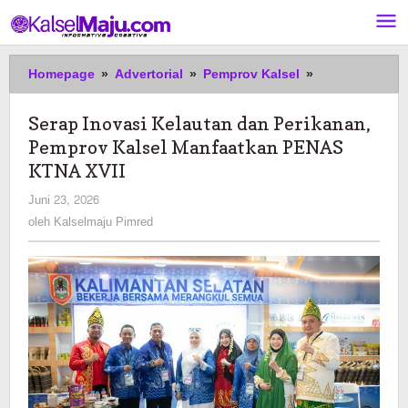
Lewati
ke
konten
Serap
Homepage
»
Advertorial
»
Pemprov Kalsel
»
Inovasi
Kelautan
Serap Inovasi Kelautan dan Perikanan,
dan
Pemprov Kalsel Manfaatkan PENAS
Perikanan,
Pemprov
KTNA XVII
Kalsel
oleh
Juni 23, 2026
Manfaatkan
Kalselmaju
oleh
Kalselmaju Pimred
PENAS
Pimred
KTNA
XVII