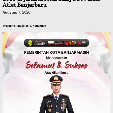
SiLPA
Agustus 7, 2026
Kalsel
Operasi Sikat Intan 2026 Berakhir, Polda
Kalsel Amankan Ribuan Miras Hingga
Beberapa Tuak
Agustus 7, 2026
Pemerintahan
Sosial & Keagamaan
Banjarmasin Pilot Project Perlinsos
Digital, Target 30 Persen IKD Masih
Jauh, Komisi II DPR Turun Tangan
Agustus 7, 2026
Dinas PUPR Kalsel
Headline
Pembangunan