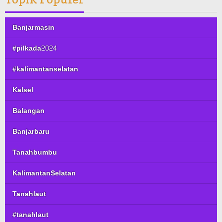
Banjarmasin
#pilkada2024
#kalimantanselatan
Kalsel
Balangan
Banjarbaru
Tanahbumbu
KalimantanSelatan
Tanahlaut
#tanahlaut