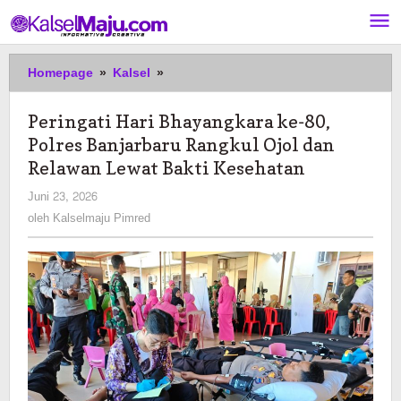
Lewati
ke
konten
Peringati
Homepage
»
Kalsel
»
Hari
Bhayangkara
Peringati Hari Bhayangkara ke-80,
ke-
Polres Banjarbaru Rangkul Ojol dan
80,
Polres
Relawan Lewat Bakti Kesehatan
Banjarbaru
oleh
Juni 23, 2026
Rangkul
Kalselmaju
oleh
Kalselmaju Pimred
Ojol
Pimred
dan
Relawan
Lewat
Bakti
Kesehatan