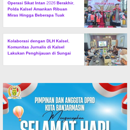
Operasi Sikat Intan 2026 Berakhir,
Polda Kalsel Amankan Ribuan
Miras Hingga Beberapa Tuak
Kolaborasi dengan DLH Kalsel,
Komunitas Jurnalis di Kalsel
Lakukan Penghijauan di Sungai
Rangas