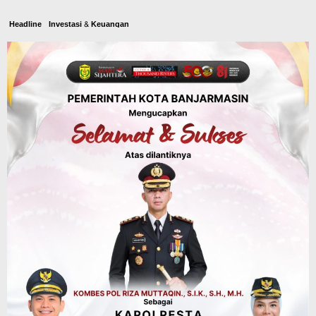
Headline
Investasi & Keuangan
KUA-PPAS 2027 Banjarbaru Defisit 170
Miliar, Pendapatan 1,2 Triliun Belanja
1,37 Triliun, Tutup Kekurangan dari
SiLPA
Agustus 7, 2026
Kalsel
Operasi Sikat Intan 2026 Berakhir, Polda
Kalsel Amankan Ribuan Miras Hingga
Beberapa Tuak
Agustus 7, 2026
Pemerintahan
Sosial & Keagamaan
Banjarmasin Pilot Project Perlinsos