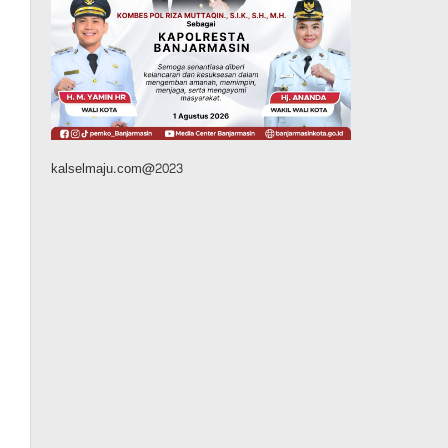
45 Pramuka Banjarmasin
Berangkat ke Jamnas XII
Cibubur, Termasuk Dua
Peserta Berkebutuhan
Khusus
Agustus 9, 2026
kalselmaju.com@2023
Headline
Kalsel
Green Action di Desa
Sungairangas Banjar,
Ratusan Pohon Ditanam,
Hampir 2 Ton Sampah
Terkumpul dari Penukaran
dengan Sembako
Agustus 9, 2026