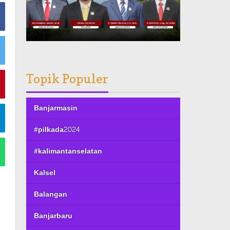
Topik Populer
Banjarmasin
#pilkada2024
#kalimantanselatan
Kalsel
Balangan
Banjarbaru