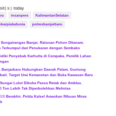
isit(s) today
ru
insanpers
KalimantanSelatan
barpialadunia
polresbanjarbaru
a Sungairangas Banjar, Ratusan Pohon Ditanam,
h Terkumpul dari Penukaran dengan Sembako
lidiki Penyebab Karhutla di Cempaka, Pemilik Lahan
angan
an Banjarbaru Hubungkan Daerah Palam, Guntung
bati, Target Urai Kemacetan dan Buka Kawasan Baru
 Sungai Lulut Dibuka Pasca Retak dan Amblas,
6 Ton Lebih Tak Diperbolehkan Melintas
2026 Berakhir, Polda Kalsel Amankan Ribuan Miras
ak