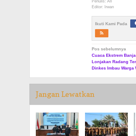
Penulis: Ari
Editor: Irwan
Ikuti Kami Pada
Navigasi
Pos sebelumnya
Cuaca Ekstrem Banja
pos
Lonjakan Radang Te
Dinkes Imbau Warga
Jangan Lewatkan