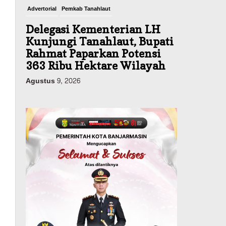
Advertorial
Pemkab Tanahlaut
Delegasi Kementerian LH
Kunjungi Tanahlaut, Bupati
Rahmat Paparkan Potensi
363 Ribu Hektare Wilayah
Agustus 9, 2026
Advertorial
Pemkab Tanahlaut
Bupati Rahmat Buka Bupati
Cup Basket 2026, Bidik
Emas Porprov dan
Rencanakan Pindah Indoor
2027
Agustus 9, 2026
Sosial & Keagamaan