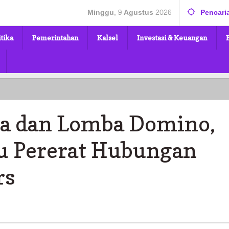
Minggu, 9 Agustus 2026
Pencari
itika
Pemerintahan
Kalsel
Investasi & Keuangan
ia dan Lomba Domino,
ru Pererat Hubungan
u
rs
n