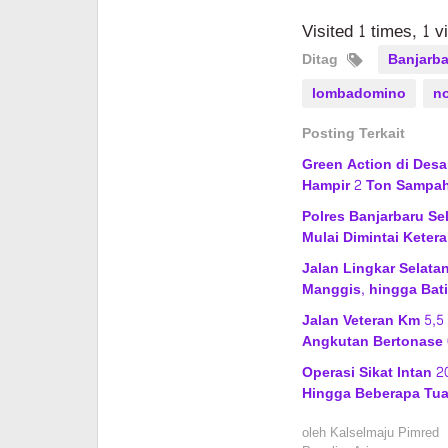
Visited 1 times, 1 v
Ditag
Banjarba
lombadomino
no
Posting Terkait
Green Action di Des
Hampir 2 Ton Sampa
Polres Banjarbaru Se
Mulai Dimintai Keter
Jalan Lingkar Selat
Manggis, hingga Bati
Jalan Veteran Km 5,5
Angkutan Bertonase 
Operasi Sikat Intan 
Hingga Beberapa Tu
oleh
Kalselmaju Pimred