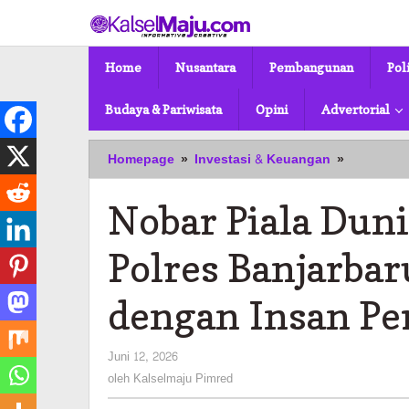
Lewati
ke
konten
Home
Nusantara
Pembangunan
Pol
Budaya & Pariwisata
Opini
Advertorial
Nobar
Homepage
»
Investasi & Keuangan
»
Piala
Dunia
Nobar Piala Dun
dan
Lomba
Domino,
Polres Banjarba
Polres
Banjarbar
dengan Insan Pe
Pererat
Hubunga
dengan
oleh
Juni 12, 2026
Insan
Kalselmaju
oleh
Kalselmaju Pimred
Pers
Pimred