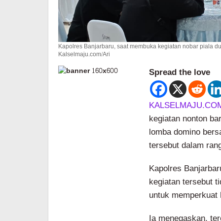
Kapolres Banjarbaru, saat membuka kegiatan nobar piala du
Kalselmaju.com/Ari
Spread the love
KALSELMAJU.CO
kegiatan nonton ba
lomba domino bersa
tersebut dalam ra
Kapolres Banjarba
kegiatan tersebut t
untuk memperkuat h
Ia menegaskan, ter