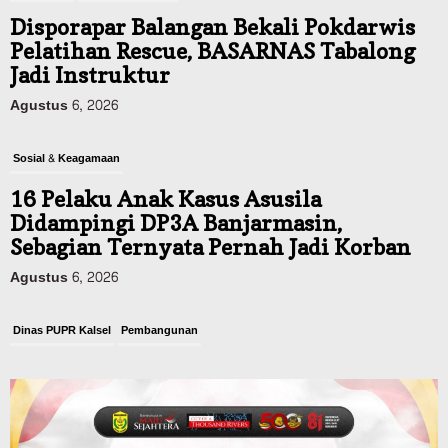
Disporapar Balangan Bekali Pokdarwis
Pelatihan Rescue, BASARNAS Tabalong
Jadi Instruktur
Agustus 6, 2026
Sosial & Keagamaan
16 Pelaku Anak Kasus Asusila
Didampingi DP3A Banjarmasin,
Sebagian Ternyata Pernah Jadi Korban
Agustus 6, 2026
Dinas PUPR Kalsel
Pembangunan
Tindak Lanjut Pascakecelakaan Maut,
Pemerintah Janji Tingkatkan Fasilitas
Keselamatan Jalan Alternatif
Banjarbaru–Batulicin