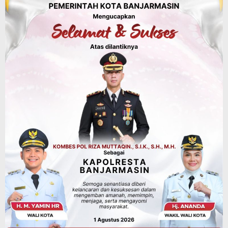
Agustus 6, 2026
Dinas Kehutanan Kalsel
Tahura Sultan Adam Sempat Alami
Kebakaran Lahan, Api Berhasil
Dipadamkan, Kadishut Kalsel
Memimpin Langsung Aksi di Lapangan
Agustus 6, 2026
Advertorial
Pemkab Balangan
Silaturahmi ke DPRD Balangan, Kapolres
AKBP Arif Mansyur Perkuat Koordinasi
Keamanan Daerah
Agustus 6, 2026