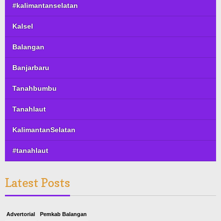
#kalimantanselatan
Kalsel
Balangan
Banjarbaru
Tanahbumbu
Tanahlaut
KalimantanSelatan
#tanahlaut
Latest Posts
Advertorial
Pemkab Balangan