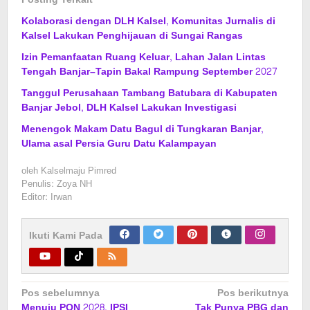
Kolaborasi dengan DLH Kalsel, Komunitas Jurnalis di
Kalsel Lakukan Penghijauan di Sungai Rangas
Izin Pemanfaatan Ruang Keluar, Lahan Jalan Lintas
Tengah Banjar–Tapin Bakal Rampung September 2027
Tanggul Perusahaan Tambang Batubara di Kabupaten
Banjar Jebol, DLH Kalsel Lakukan Investigasi
Menengok Makam Datu Bagul di Tungkaran Banjar,
Ulama asal Persia Guru Datu Kalampayan
oleh
Kalselmaju Pimred
Penulis: Zoya NH
Editor: Irwan
Ikuti Kami Pada
Navigasi
Pos sebelumnya
Pos berikutnya
Menuju PON 2028, IPSI
Tak Punya PBG dan