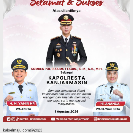
Jalan Veteran Km 5,5 Sungai Lulut
Dibuka Pasca Retak dan Amblas,
Angkutan Bertonase 6 Ton Lebih Tak
Diperbolehkan Melintas
Agustus 7, 2026
Headline
Panaskan Kembali Arena Panjat Tebing,
FPTI Banjarmasin Siapkan Sirkuit se-
Kalsel
Agustus 8, 2026
kalselmaju.com@2023