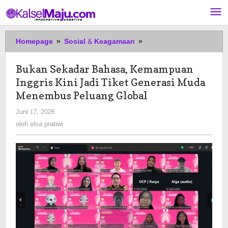
Lewati
ke
konten
Bukan
Homepage
»
Sosial & Keagamaan
»
Sekadar
Bahasa,
Bukan Sekadar Bahasa, Kemampuan
Kemampuan
Inggris Kini Jadi Tiket Generasi Muda
Inggris
Kini
Menembus Peluang Global
Jadi
oleh
Juni 17, 2026
Tiket
elsa
oleh
elsa pratiwi
Generasi
pratiwi
Muda
Menembus
Peluang
Global