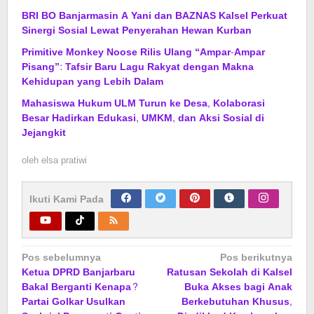
BRI BO Banjarmasin A Yani dan BAZNAS Kalsel Perkuat
Sinergi Sosial Lewat Penyerahan Hewan Kurban
Primitive Monkey Noose Rilis Ulang “Ampar-Ampar
Pisang”: Tafsir Baru Lagu Rakyat dengan Makna
Kehidupan yang Lebih Dalam
Mahasiswa Hukum ULM Turun ke Desa, Kolaborasi
Besar Hadirkan Edukasi, UMKM, dan Aksi Sosial di
Jejangkit
oleh
elsa pratiwi
Ikuti Kami Pada
Navigasi
Pos sebelumnya
Pos berikutnya
Ketua DPRD Banjarbaru
Ratusan Sekolah di Kalsel
pos
Bakal Berganti Kenapa?
Buka Akses bagi Anak
Partai Golkar Usulkan
Berkebutuhan Khusus,