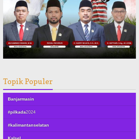
Topik Populer
Banjarmasin
#pilkada2024
#kalimantanselatan
Kalsel