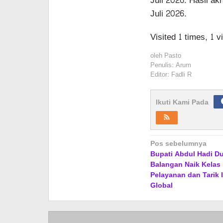
Juli 2026. Hasil ak
Juli 2026.
Visited 1 times, 1 v
oleh
Pasto
Penulis: Arum
Editor: Fadli R
Ikuti Kami Pada
Navigasi
Pos sebelumnya
Bupati Abdul Hadi Du
pos
Balangan Naik Kelas I
Pelayanan dan Tarik 
Global