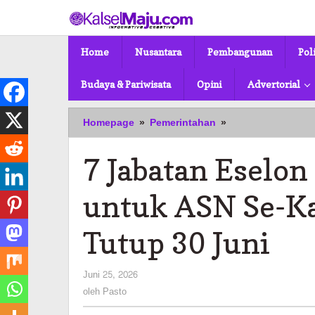
Lewati
ke
konten
Home
Nusantara
Pembangunan
Pol
Budaya & Pariwisata
Opini
Advertorial
7
Homepage
»
Pemerintahan
»
Jabatan
Eselon
7 Jabatan Eselon
II
Banjarmasin
Dibuka
untuk ASN Se-Ka
untuk
ASN
Tutup 30 Juni
Se-
Kalsel,
Pendaftaran
oleh
Juni 25, 2026
Tutup
Pasto
oleh
Pasto
30
Juni