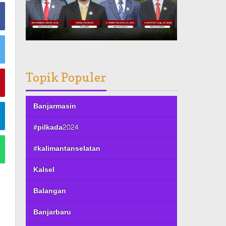
Topik Populer
Banjarmasin
#pilkada2024
#kalimantanselatan
Kalsel
Balangan
Banjarbaru