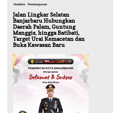
Headline
Pembangunan
Jalan Lingkar Selatan
Banjarbaru Hubungkan
Daerah Palam, Guntung
Manggis, hingga Batibati,
Target Urai Kemacetan dan
Buka Kawasan Baru
Agustus 8, 2026
Headline
Panaskan Kembali Arena
Panjat Tebing, FPTI
Banjarmasin Siapkan
Sirkuit se-Kalsel
Agustus 8, 2026