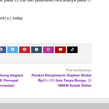
hir pada 15 Juli dan pelantikan rencananya pada 17
isit(s) today
Pos berikutnya
kung Imigrasi
Pemkot Banjarmasin Siapkan Modal
I, Percepat
Rp50–150 Juta Tanpa Bunga, 12
Investasi
UMKM Sudah Daftar