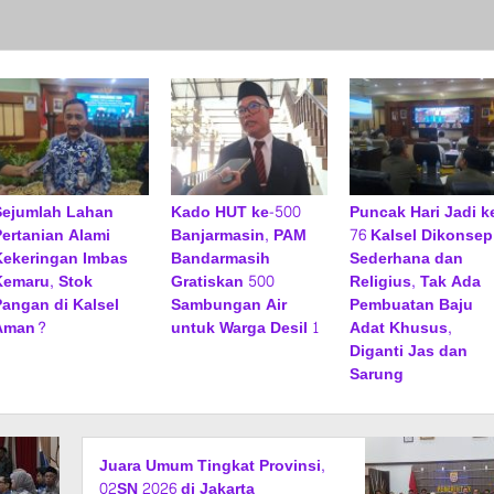
Sejumlah Lahan
Kado HUT ke-500
Puncak Hari Jadi k
Pertanian Alami
Banjarmasin, PAM
76 Kalsel Dikonsep
Kekeringan Imbas
Bandarmasih
Sederhana dan
Kemaru, Stok
Gratiskan 500
Religius, Tak Ada
Pangan di Kalsel
Sambungan Air
Pembuatan Baju
Aman?
untuk Warga Desil 1
Adat Khusus,
Diganti Jas dan
Sarung
Juara Umum Tingkat Provinsi,
02SN 2026 di Jakarta