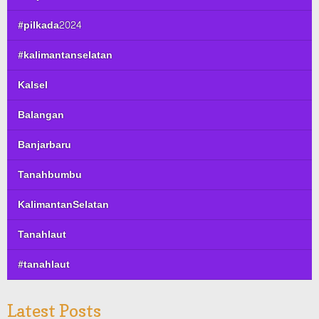
#pilkada2024
#kalimantanselatan
Kalsel
Balangan
Banjarbaru
Tanahbumbu
KalimantanSelatan
Tanahlaut
#tanahlaut
Latest Posts