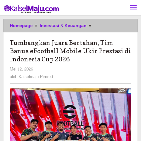
Lewati
ke
konten
Tumbangkan
Homepage
»
Investasi & Keuangan
»
Juara
Bertahan,
Tumbangkan Juara Bertahan, Tim
Tim
Banua eFootball Mobile Ukir Prestasi di
Banua
eFootball
Indonesia Cup 2026
Mobile
oleh
Mei 12, 2026
Ukir
Kalselmaju
oleh
Kalselmaju Pimred
Prestasi
Pimred
di
Indonesia
Cup
2026