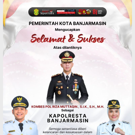
Panaskan Kembali Arena Panjat Tebing,
FPTI Banjarmasin Siapkan Sirkuit se-
Kalsel
Agustus 8, 2026
Sosial & Keagamaan
Hari Pramuka ke-65, Kwarcab
Banjarmasin Ziarah ke Makam Pangeran
Antasari dan Gelar Ulang Janji
Agustus 8, 2026
Advertorial
Dinas Kehutanan Kalsel
Api Sempat Berkobar, Karhutla di
Tahura Sultan Adam Berhasil
Dikendalikan
Agustus 8, 2026