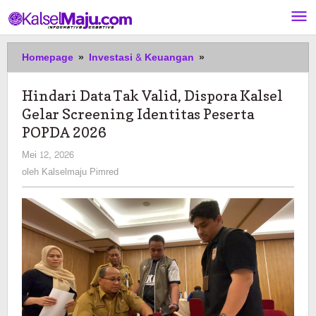
Lewati
ke
konten
Hindari
Homepage
»
Investasi & Keuangan
»
Data
Tak
Hindari Data Tak Valid, Dispora Kalsel
Valid,
Gelar Screening Identitas Peserta
Dispora
Kalsel
POPDA 2026
Gelar
oleh
Mei 12, 2026
Screening
Kalselmaju
oleh
Kalselmaju Pimred
Identitas
Pimred
Peserta
POPDA
2026