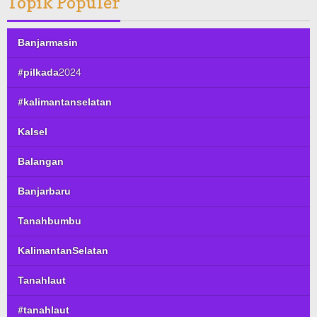
Topik Populer
Banjarmasin
#pilkada2024
#kalimantanselatan
Kalsel
Balangan
Banjarbaru
Tanahbumbu
KalimantanSelatan
Tanahlaut
#tanahlaut