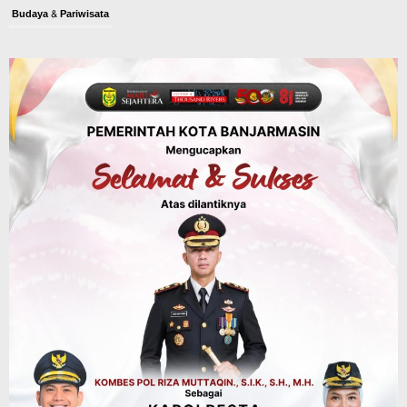
Budaya & Pariwisata
900 Peserta Ramaikan Wali Kota Cup
Kicau Mania Banjarmasin, Total Hadiah
Rp40 Juta
Agustus 10, 2026
Advertorial
Pemkab Balangan
Rapat Paripurna Balangan Capai
Kesepakatan, Perubahan APBD 2026
Segera Diproses ke Gubernur Kalsel
Agustus 10, 2026
Headline
Pembangunan
Bangunan TPA Darul Falah Cempaka
Direnovasi, Dua Dekade Lebih Belum
Pernah Direhabilitasi Total