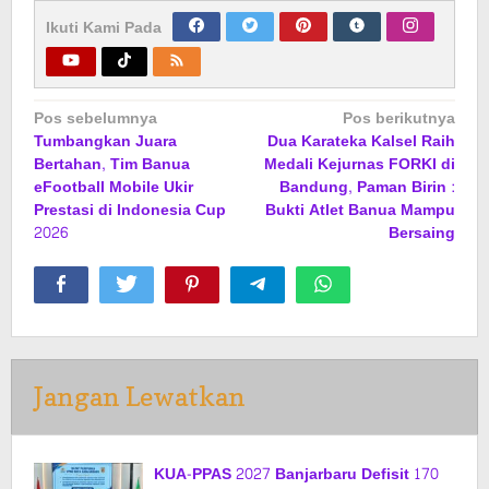
Ikuti Kami Pada
Navigasi
Pos sebelumnya
Pos berikutnya
Tumbangkan Juara
Dua Karateka Kalsel Raih
pos
Bertahan, Tim Banua
Medali Kejurnas FORKI di
eFootball Mobile Ukir
Bandung, Paman Birin :
Prestasi di Indonesia Cup
Bukti Atlet Banua Mampu
2026
Bersaing
Jangan Lewatkan
KUA-PPAS 2027 Banjarbaru Defisit 170