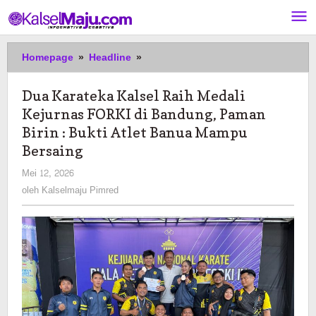
Lewati
ke
konten
Dua
Homepage
»
Headline
»
Karateka
Kalsel
Dua Karateka Kalsel Raih Medali
Raih
Kejurnas FORKI di Bandung, Paman
Medali
Kejurnas
Birin : Bukti Atlet Banua Mampu
FORKI
Bersaing
di
oleh
Mei 12, 2026
Bandung,
Kalselmaju
Paman
oleh
Kalselmaju Pimred
Pimred
Birin
:
Bukti
Atlet
Banua
Mampu
Bersaing