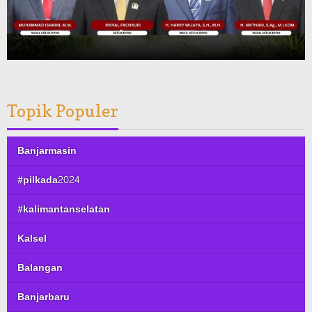
Topik Populer
Banjarmasin
#pilkada2024
#kalimantanselatan
Kalsel
Balangan
Banjarbaru