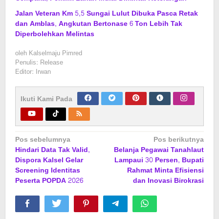
Jalan Veteran Km 5,5 Sungai Lulut Dibuka Pasca Retak
dan Amblas, Angkutan Bertonase 6 Ton Lebih Tak
Diperbolehkan Melintas
oleh
Kalselmaju Pimred
Penulis: Release
Editor: Irwan
Ikuti Kami Pada
Navigasi
Pos sebelumnya
Pos berikutnya
Hindari Data Tak Valid,
Belanja Pegawai Tanahlaut
pos
Dispora Kalsel Gelar
Lampaui 30 Persen, Bupati
Screening Identitas
Rahmat Minta Efisiensi
Peserta POPDA 2026
dan Inovasi Birokrasi