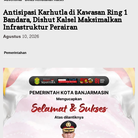
Antisipasi Karhutla di Kawasan Ring 1
Bandara, Dishut Kalsel Maksimalkan
Infrastruktur Perairan
Agustus 10, 2026
Pemerintahan
U-Turn Km 8-12 Dikeluhkan, Dishub
Kalsel Buat Kajian dan Akui Tak Punya
Kewenangan karena Aset Jalan Nasional
Agustus 10, 2026
Headline
Pemerintahan
Kasus ISPA Banjarbaru Tembus 21.323,
Melonjak Sejak Bulan Juli Tahun 2026
Agustus 10, 2026