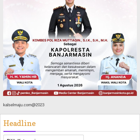
Advertorial
Dinas Kehutanan Kalsel
Siapsiaga Ancaman Karhutla di Tahura,
Sarana Pendukunga Pemadaman
Ditempatkan di Sejumlah Titik Rawan
Agustus 10, 2026
kalselmaju.com@2023
Headline
Headline