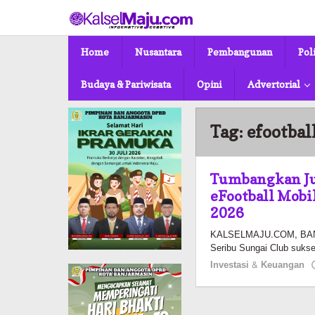
Lewati
ke
konten
Home
Nusantara
Pembangunan
Pol
Budaya & Pariwisata
Opini
Advertorial
Tag:
efootbal
Tumbangkan Ju
eFootball Mobil
2026
KALSELMAJU.COM, BANJA
Seribu Sungai Club sukse
Investasi & Keuangan