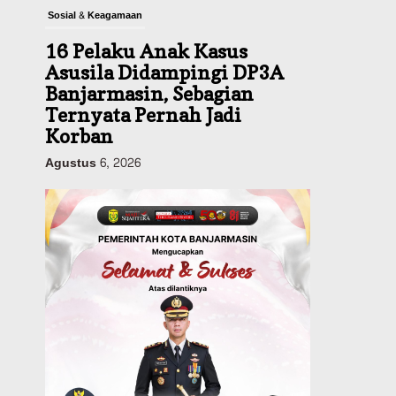
Sosial & Keagamaan
16 Pelaku Anak Kasus
Asusila Didampingi DP3A
Banjarmasin, Sebagian
Ternyata Pernah Jadi
Korban
Agustus 6, 2026
Dinas PUPR Kalsel
Pembangunan
Tindak Lanjut
Pascakecelakaan Maut,
Pemerintah Janji
Tingkatkan Fasilitas
Keselamatan Jalan
Alternatif Banjarbaru–
Batulicin