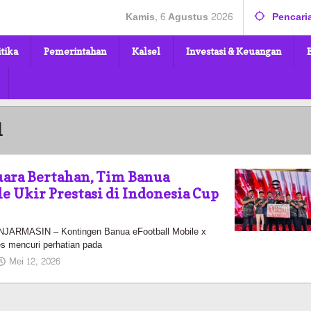
Kamis, 6 Agustus 2026
Pencari
itika
Pemerintahan
Kalsel
Investasi & Keuangan
l
ara Bertahan, Tim Banua
e Ukir Prestasi di Indonesia Cup
RMASIN – Kontingen Banua eFootball Mobile x
s mencuri perhatian pada
oleh
Mei 12, 2026
Kalselmaju
Pimred