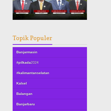
Topik Populer
Banjarmasin
#pilkada2024
#kalimantanselatan
Kalsel
Balangan
Banjarbaru