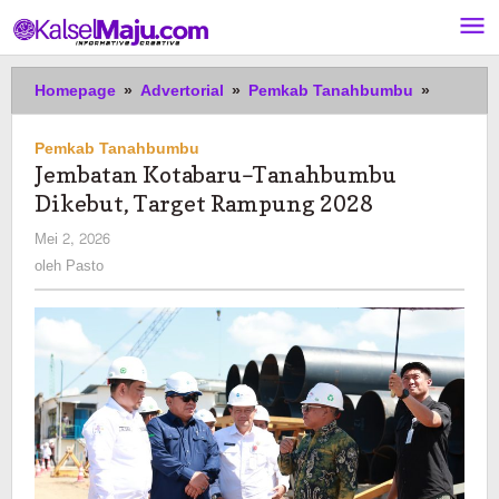
Lewati
ke
konten
Jembata
Homepage
»
Advertorial
»
Pemkab Tanahbumbu
»
Kotabar
Tanahb
Pemkab Tanahbumbu
Dikebut,
Jembatan Kotabaru–Tanahbumbu
Target
Dikebut, Target Rampung 2028
Rampun
2028
oleh
Mei 2, 2026
Pasto
oleh
Pasto