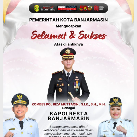
FPTI Banjarmasin Siapkan Sirkuit se-
Kalsel
Agustus 8, 2026
Sosial & Keagamaan
Hari Pramuka ke-65, Kwarcab
Banjarmasin Ziarah ke Makam Pangeran
Antasari dan Gelar Ulang Janji
Agustus 8, 2026
Advertorial
Dinas Kehutanan Kalsel
Api Sempat Berkobar, Karhutla di
Tahura Sultan Adam Berhasil
Dikendalikan
Agustus 8, 2026