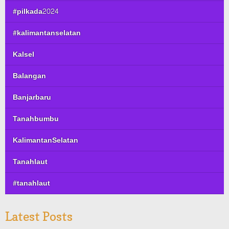
#pilkada2024
#kalimantanselatan
Kalsel
Balangan
Banjarbaru
Tanahbumbu
KalimantanSelatan
Tanahlaut
#tanahlaut
Latest Posts