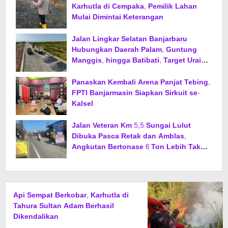
Karhutla di Cempaka, Pemilik Lahan
Mulai Dimintai Keterangan
Jalan Lingkar Selatan Banjarbaru
Hubungkan Daerah Palam, Guntung
Manggis, hingga Batibati, Target Urai
Kemacetan dan Buka Kawasan Baru
Panaskan Kembali Arena Panjat Tebing,
FPTI Banjarmasin Siapkan Sirkuit se-
Kalsel
Jalan Veteran Km 5,5 Sungai Lulut
Dibuka Pasca Retak dan Amblas,
Angkutan Bertonase 6 Ton Lebih Tak
Diperbolehkan Melintas
Api Sempat Berkobar, Karhutla di
Tahura Sultan Adam Berhasil
Dikendalikan