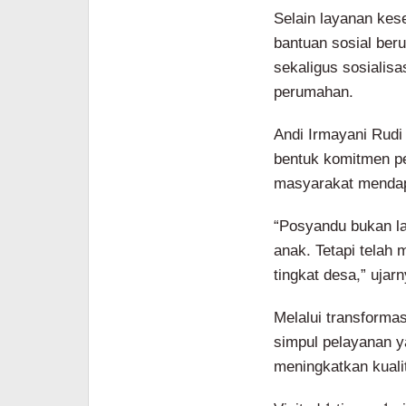
Selain layanan kes
bantuan sosial ber
sekaligus sosialisa
perumahan.
Andi Irmayani Rudi
bentuk komitmen pe
masyarakat mendap
“Posyandu bukan la
anak. Tetapi telah 
tingkat desa,” ujarn
Melalui transforma
simpul pelayanan ya
meningkatkan kuali