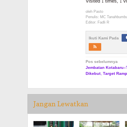
Visited 1 times, 1 v
oleh
Pasto
Penulis: MC Tanahbumb
Editor: Fadli R
Ikuti Kami Pada
Navigasi
Pos sebelumnya
Jembatan Kotabaru
pos
Dikebut, Target Ram
Jangan Lewatkan