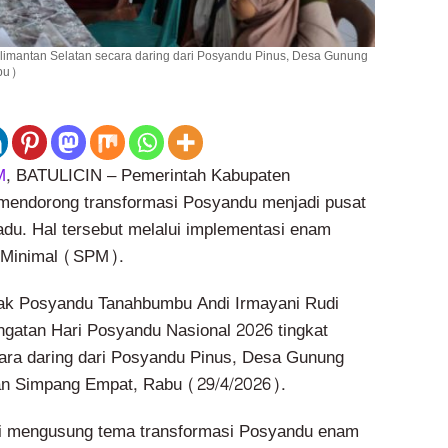
alimantan Selatan secara daring dari Posyandu Pinus, Desa Gunung
bu)
M
, BATULICIN – Pemerintah Kabupaten
 mendorong transformasi Posyandu menjadi pusat
adu. Hal tersebut melalui implementasi enam
 Minimal (SPM).
ak Posyandu Tanahbumbu Andi Irmayani Rudi
ingatan Hari Posyandu Nasional 2026 tingkat
cara daring dari Posyandu Pinus, Desa Gunung
an Simpang Empat, Rabu (29/4/2026).
ini mengusung tema transformasi Posyandu enam