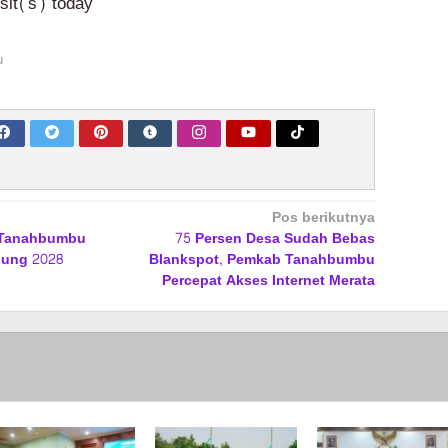
isit(s) today
u
Pos berikutnya
–Tanahbumbu
75 Persen Desa Sudah Bebas
pung 2028
Blankspot, Pemkab Tanahbumbu
Percepat Akses Internet Merata