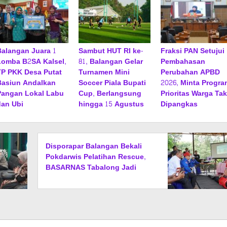
Balangan Juara 1
Sambut HUT RI ke-
Fraksi PAN Setujui
Lomba B2SA Kalsel,
81, Balangan Gelar
Pembahasan
TP PKK Desa Putat
Turnamen Mini
Perubahan APBD
Basiun Andalkan
Soccer Piala Bupati
2026, Minta Progra
Pangan Lokal Labu
Cup, Berlangsung
Prioritas Warga Tak
dan Ubi
hingga 15 Agustus
Dipangkas
Disporapar Balangan Bekali
Pokdarwis Pelatihan Rescue,
BASARNAS Tabalong Jadi
Instruktur