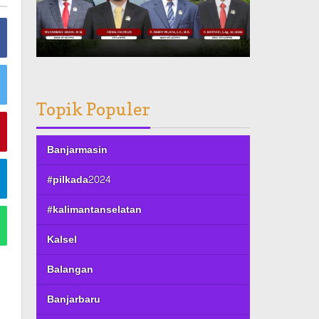
Topik Populer
Banjarmasin
#pilkada2024
#kalimantanselatan
Kalsel
Balangan
Banjarbaru