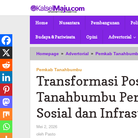
Lewati
ke
konten
Home
Nusantara
Pembangunan
Pol
Budaya & Pariwisata
Opini
Advertorial
Homepage
»
Advertorial
»
Pemkab Tanahbum
Pemkab Tanahbumbu
Transformasi Po
Tanahbumbu Per
Sosial dan Infra
oleh
Mei 2, 2026
Pasto
oleh
Pasto