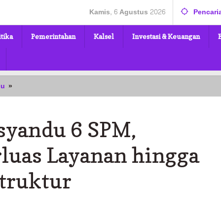
Kamis, 6 Agustus 2026
Pencari
itika
Pemerintahan
Kalsel
Investasi & Keuangan
Transformasi
bu
»
Posyandu
6
SPM,
syandu 6 SPM,
Tanahbumbu
Perluas
Layanan
luas Layanan hingga
hingga
Sosial
struktur
dan
Infrastruktur