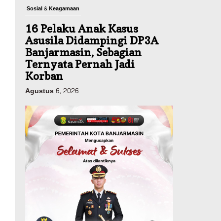
Sosial & Keagamaan
16 Pelaku Anak Kasus
Asusila Didampingi DP3A
Banjarmasin, Sebagian
Ternyata Pernah Jadi
Korban
Agustus 6, 2026
Dinas PUPR Kalsel
Pembangunan
Tindak Lanjut
Pascakecelakaan Maut,
Pemerintah Janji
Tingkatkan Fasilitas
Keselamatan Jalan
Alternatif Banjarbaru–
Batulicin