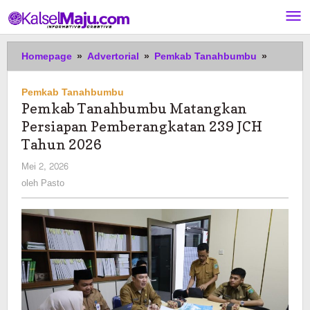
Lewati
ke
konten
Pemkab
Homepage
»
Advertorial
»
Pemkab Tanahbumbu
»
Tanahb
Matangk
Pemkab Tanahbumbu
Persiap
Pemkab Tanahbumbu Matangkan
Pembera
Persiapan Pemberangkatan 239 JCH
239
JCH
Tahun 2026
Tahun
oleh
Mei 2, 2026
2026
Pasto
oleh
Pasto