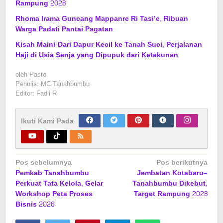
Rampung 2028
Rhoma Irama Guncang Mappanre Ri Tasi’e, Ribuan
Warga Padati Pantai Pagatan
Kisah Maini-Dari Dapur Kecil ke Tanah Suci, Perjalanan
Haji di Usia Senja yang Dipupuk dari Ketekunan
oleh
Pasto
Penulis: MC Tanahbumbu
Editor: Fadli R
Ikuti Kami Pada
Navigasi
Pos sebelumnya
Pos berikutnya
Pemkab Tanahbumbu
Jembatan Kotabaru–
pos
Perkuat Tata Kelola, Gelar
Tanahbumbu Dikebut,
Workshop Peta Proses
Target Rampung 2028
Bisnis 2026