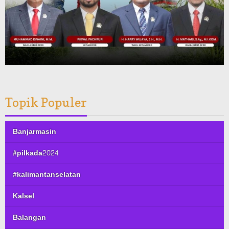
Topik Populer
Banjarmasin
#pilkada2024
#kalimantanselatan
Kalsel
Balangan