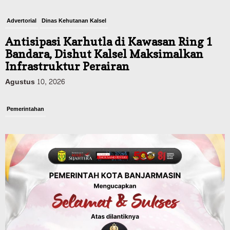
Advertorial
Dinas Kehutanan Kalsel
Antisipasi Karhutla di Kawasan Ring 1
Bandara, Dishut Kalsel Maksimalkan
Infrastruktur Perairan
Agustus 10, 2026
Pemerintahan
U-Turn Km 8-12 Dikeluhkan, Dishub
Kalsel Buat Kajian dan Akui Tak Punya
Kewenangan karena Aset Jalan Nasional
Agustus 10, 2026
Headline
Pemerintahan
Kasus ISPA Banjarbaru Tembus 21.323,