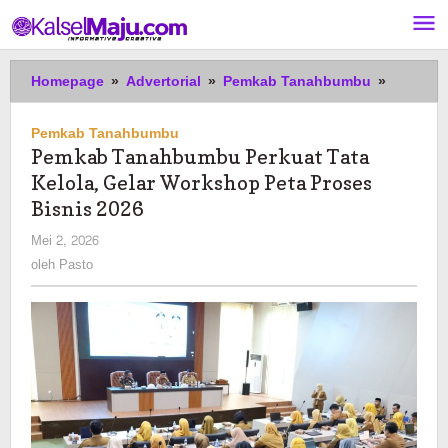
Lewati
ke
konten
Pemkab
Homepage
»
Advertorial
»
Pemkab Tanahbumbu
»
Tanahb
Perkuat
Pemkab Tanahbumbu
Tata
Pemkab Tanahbumbu Perkuat Tata
Kelola,
Kelola, Gelar Workshop Peta Proses
Gelar
Worksh
Bisnis 2026
Peta
oleh
Mei 2, 2026
Proses
Pasto
oleh
Pasto
Bisnis
2026