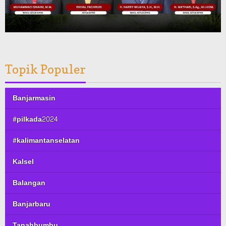
Topik Populer
Banjarmasin
#pilkada2024
#kalimantanselatan
Kalsel
Balangan
Banjarbaru
Tanahbumbu