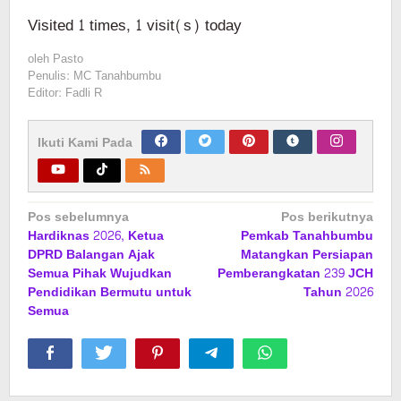
Visited 1 times, 1 visit(s) today
oleh
Pasto
Penulis: MC Tanahbumbu
Editor: Fadli R
Ikuti Kami Pada
Navigasi
Pos sebelumnya
Pos berikutnya
Hardiknas 2026, Ketua
Pemkab Tanahbumbu
pos
DPRD Balangan Ajak
Matangkan Persiapan
Semua Pihak Wujudkan
Pemberangkatan 239 JCH
Pendidikan Bermutu untuk
Tahun 2026
Semua