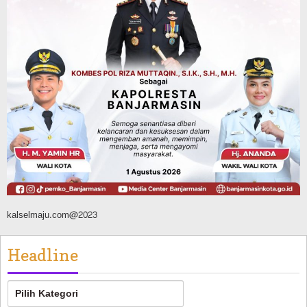
Memimpin Langsung Aksi di Lapangan
Agustus 6, 2026
Advertorial
Pemkab Balangan
Silaturahmi ke DPRD Balangan, Kapolres
AKBP Arif Mansyur Perkuat Koordinasi
Keamanan Daerah
Agustus 6, 2026
kalselmaju.com@2023
Headline
Headline