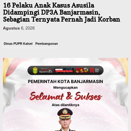
16 Pelaku Anak Kasus Asusila
Didampingi DP3A Banjarmasin,
Sebagian Ternyata Pernah Jadi Korban
Agustus 6, 2026
Dinas PUPR Kalsel
Pembangunan
Tindak Lanjut Pascakecelakaan Maut,
Pemerintah Janji Tingkatkan Fasilitas
Keselamatan Jalan Alternatif
Banjarbaru–Batulicin
Agustus 6, 2026
Dinas Kehutanan Kalsel
Tahura Sultan Adam Sempat Alami
Kebakaran Lahan, Api Berhasil
Dipadamkan, Kadishut Kalsel