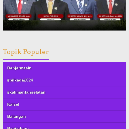
Topik Populer
Banjarmasin
#pilkada2024
#kalimantanselatan
Kalsel
Balangan
Banjarbaru