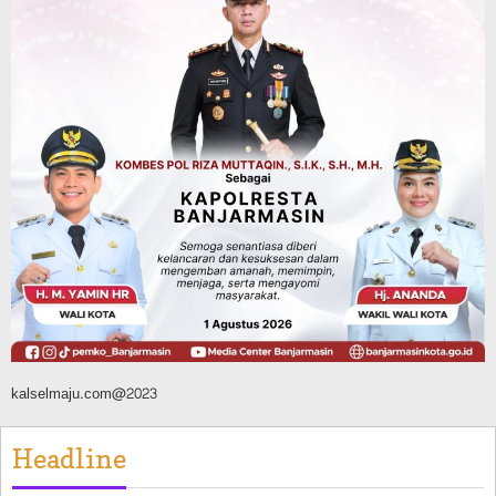
Operasi Sikat Intan 2026 Berakhir, Polda
Kalsel Amankan Ribuan Miras Hingga
Beberapa Tuak
Agustus 7, 2026
Pemerintahan
Sosial & Keagamaan
Banjarmasin Pilot Project Perlinsos
Digital, Target 30 Persen IKD Masih
Jauh, Komisi II DPR Turun Tangan
Agustus 7, 2026
kalselmaju.com@2023
Headline