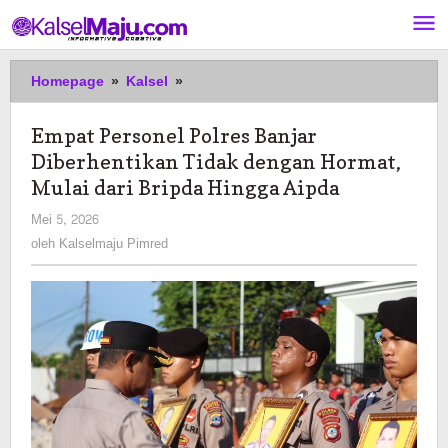
Lewati
ke
konten
Empat
Homepage
»
Kalsel
»
Personel
Polres
Empat Personel Polres Banjar
Banjar
Diberhentikan Tidak dengan Hormat,
Diberhentikan
Tidak
Mulai dari Bripda Hingga Aipda
dengan
oleh
Mei 5, 2026
Hormat,
Kalselmaju
oleh
Kalselmaju Pimred
Mulai
Pimred
dari
Bripda
Hingga
Aipda