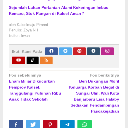
Sejumlah Lahan Pertanian Alami Kekeringan Imbas
Kemaru, Stok Pangan di Kalsel Aman?
oleh
Kalselmaju Pimred
Penulis: Zoya NH
Editor: Irwan
Ikuti Kami Pada
Navigasi
Pos sebelumnya
Pos berikutnya
Enam Miliar Dikucurkan
Beri Dukungan Moril
pos
Pemprov Kalsel,
Keluarga Korban Begal di
Tanggulangi Puluhan Ribu
Sungai Ulin, Wali Kota
Anak Tidak Sekolah
Banjarbaru Lisa Halaby
Sediakan Pendampingan
Pascakejadian